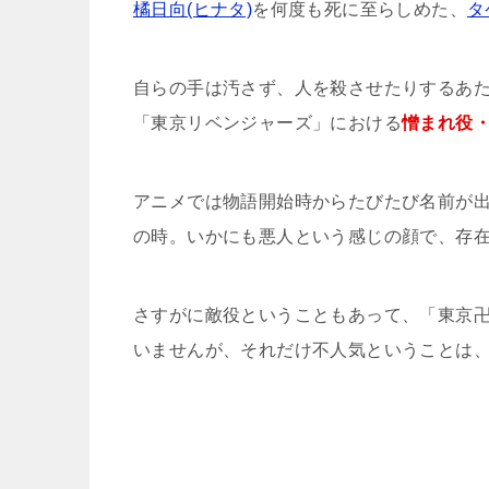
橘日向(ヒナタ)
を何度も死に至らしめた、
タ
自らの手は汚さず、人を殺させたりするあ
「東京リベンジャーズ」における
憎まれ役
アニメでは物語開始時からたびたび名前が
の時。いかにも悪人という感じの顔で、存
さすがに敵役ということもあって、「東京
いませんが、それだけ不人気ということは