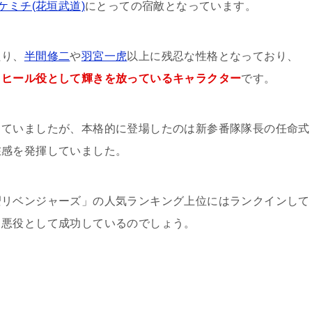
ケミチ(花垣武道)
にとっての宿敵となっています。
たり、
半間修二
や
羽宮一虎
以上に残忍な性格となっており、
・ヒール役として輝きを放っているキャラクター
です。
出ていましたが、本格的に登場したのは新参番隊隊長の任命式
在感を発揮していました。
卍リベンジャーズ」の人気ランキング上位にはランクインして
、悪役として成功しているのでしょう。