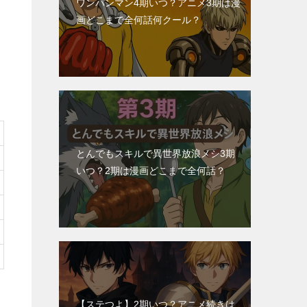
ワンパンマン4期いつ？アニメ3期は漫
画どこまで全何話何クール？
とんでもスキルで異世界放浪メシ3期
いつ？2期は漫画どこまで全何話？
【ステつよ】2期いつ？アニメ続きは