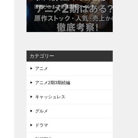
漫画どこまで全何話何クール？
カテゴリー
アニメ
アニメ2期3期続編
キャッシュレス
グルメ
ドラマ