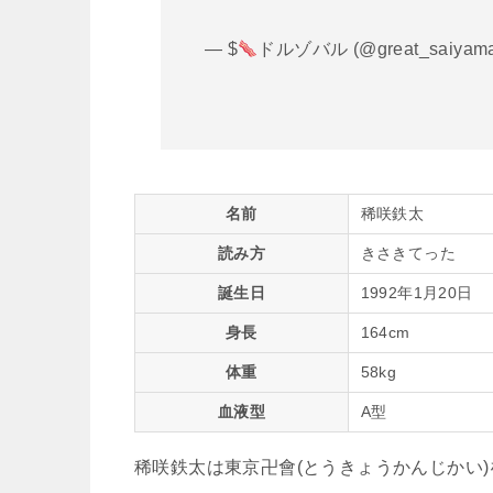
— $
ドルゾバル (@great_saiyam
名前
稀咲鉄太
読み方
きさきてった
誕生日
1992年1月20日
身長
164cm
体重
58kg
血液型
A型
稀咲鉄太は東京卍會(とうきょうかんじかい