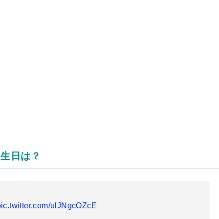
誕生日は？
pic.twitter.com/ulJNgcOZcE