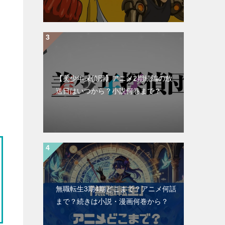
【美少年探偵団】アニメ2期続編の放
送日はいつから？小説何巻まで？
無職転生3期4期どこまで？アニメ何話
まで？続きは小説・漫画何巻から？