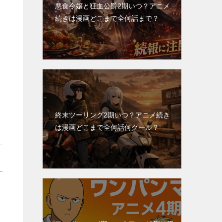
悪食令嬢と狂血公爵2期いつ？アニメ
続きは漫画どこまで全何話まで？
終末ツーリング2期いつ？アニメ続き
は漫画どこまで全何話何クール？