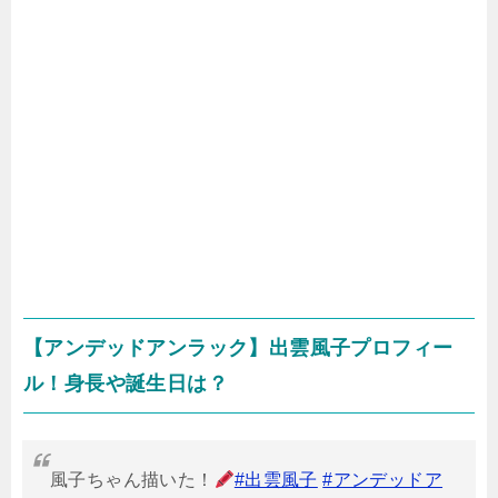
【アンデッドアンラック】出雲風子プロフィー
ル！身長や誕生日は？
風子ちゃん描いた！
#出雲風子
#アンデッドア