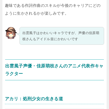
趣味である作詞作曲のスキルが今後のキャリアにどの
ように生かされるかが楽しみです。
出雲風子はかわいいキャラですが、声優の佳原萌
枝さんもアイドル並にかわいいです
出雲風子声優・佳原萌枝さんのアニメ代表作キャ
ラクター
アカリ：処刑少女の生きる道