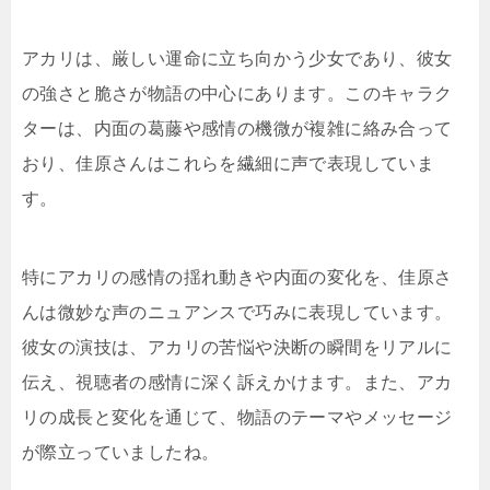
アカリは、厳しい運命に立ち向かう少女であり、彼女
の強さと脆さが物語の中心にあります。このキャラク
ターは、内面の葛藤や感情の機微が複雑に絡み合って
おり、佳原さんはこれらを繊細に声で表現していま
す。
特にアカリの感情の揺れ動きや内面の変化を、佳原さ
んは微妙な声のニュアンスで巧みに表現しています。
彼女の演技は、アカリの苦悩や決断の瞬間をリアルに
伝え、視聴者の感情に深く訴えかけます。また、アカ
リの成長と変化を通じて、物語のテーマやメッセージ
が際立っていましたね。