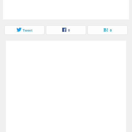
Tweet
0
0