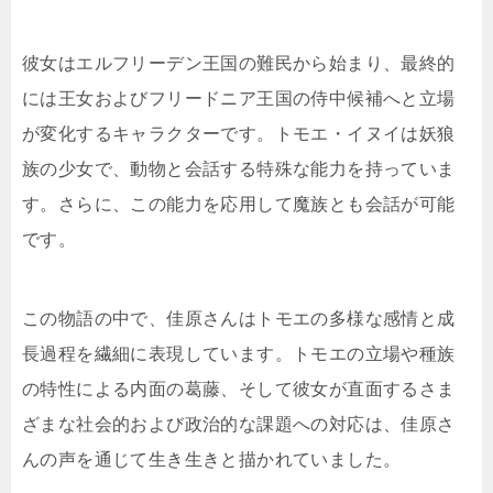
彼女はエルフリーデン王国の難民から始まり、最終的
には王女およびフリードニア王国の侍中候補へと立場
が変化するキャラクターです。トモエ・イヌイは妖狼
族の少女で、動物と会話する特殊な能力を持っていま
す。さらに、この能力を応用して魔族とも会話が可能
です。
この物語の中で、佳原さんはトモエの多様な感情と成
長過程を繊細に表現しています。トモエの立場や種族
の特性による内面の葛藤、そして彼女が直面するさま
ざまな社会的および政治的な課題への対応は、佳原さ
んの声を通じて生き生きと描かれていました。