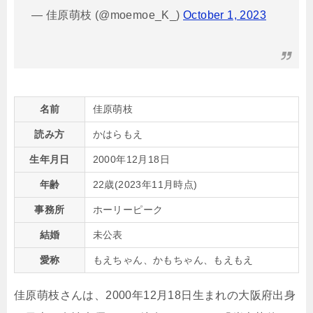
— 佳原萌枝 (@moemoe_K_)
October 1, 2023
名前
佳原萌枝
読み方
かはらもえ
生年月日
2000年12月18日
年齢
22歳(2023年11月時点)
事務所
ホーリーピーク
結婚
未公表
愛称
もえちゃん、かもちゃん、もえもえ
佳原萌枝さんは、2000年12月18日生まれの大阪府出身