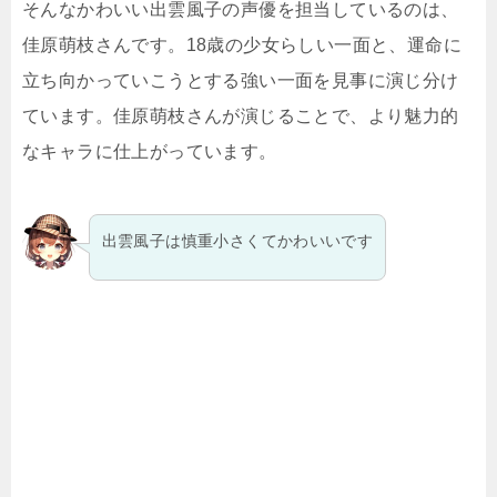
そんなかわいい出雲風子の声優を担当しているのは、
佳原萌枝さんです。18歳の少女らしい一面と、運命に
立ち向かっていこうとする強い一面を見事に演じ分け
ています。佳原萌枝さんが演じることで、より魅力的
なキャラに仕上がっています。
出雲風子は慎重小さくてかわいいです