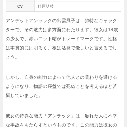
CV
佳原萌枝
アンデットアンラックの出雲風子は、独特なキャラク
ターで、その魅力は多方面にわたります。彼女は18歳
の少女で、赤いニット帽がトレードマークです。性格
は本質的には明るく、根は活発で優しいと言えるでし
ょう。
しかし、自身の能力によって他人との関わりを避ける
ようになり、物語の序盤では死ぬことを考えるほど苦
悩していました。
彼女の特異な能力「アンラック」は、触れた人に不幸
な事故をもたらすというものです。この能力は彼女の