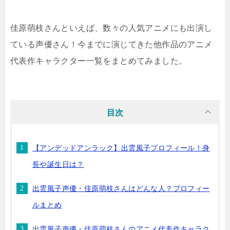
佳原萌枝さんといえば、数々の人気アニメにも出演し
ている声優さん！今までに演じてきた他作品のアニメ
代表作キャラクター一覧をまとめてみました。
目次
【アンデッドアンラック】出雲風子プロフィール！身
長や誕生日は？
出雲風子声優・佳原萌枝さんはどんな人？プロフィー
ルまとめ
出雲風子声優・佳原萌枝さんのアニメ代表作キャラク