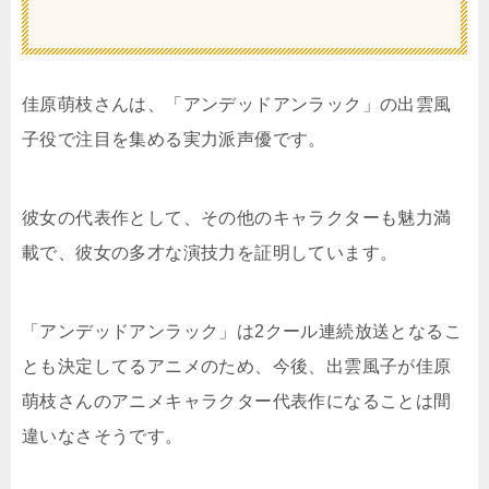
佳原萌枝さんは、「アンデッドアンラック」の出雲風
子役で注目を集める実力派声優です。
彼女の代表作として、その他のキャラクターも魅力満
載で、彼女の多才な演技力を証明しています。
「アンデッドアンラック」は2クール連続放送となるこ
とも決定してるアニメのため、今後、出雲風子が佳原
萌枝さんのアニメキャラクター代表作になることは間
違いなさそうです。