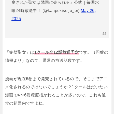
棄された聖女は隣国に売られる』公式｜毎週水
曜24時放送中！ (@kanpekiseijo_pr)
May 26,
2025
「完璧聖女」は
1クール全12話放送予定
です。（円盤の
情報より）なので、通常の放送話数です。
漫画が現在6巻まで発売されているので、そこまでアニ
メ化されるのではないでしょうか？1クールはだいたい
漫画で4〜6巻程度描かれることが多いので、これも通
常の範囲内ですよね。