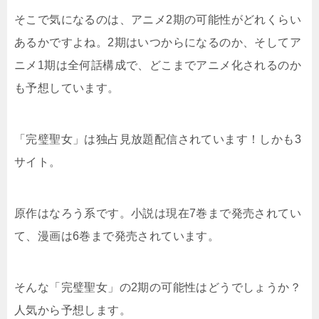
そこで気になるのは、アニメ2期の可能性がどれくらい
あるかですよね。2期はいつからになるのか、そしてア
ニメ1期は全何話構成で、どこまでアニメ化されるのか
も予想しています。
「完璧聖女」は独占見放題配信されています！しかも3
サイト。
原作はなろう系です。小説は現在7巻まで発売されてい
て、漫画は6巻まで発売されています。
そんな「完璧聖女」の2期の可能性はどうでしょうか？
人気から予想します。