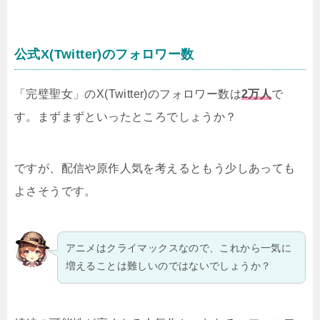
公式X(Twitter)のフォロワー数
「完璧聖女」のX(Twitter)のフォロワー数は
2万人
で
す。まずまずといったところでしょうか？
ですが、配信や原作人気を考えるともう少しあっても
よさそうです。
アニメはクライマックスなので、これから一気に
増えることは難しいのではないでしょうか？