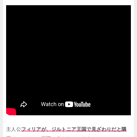
主人公
フィリアが、ジルトニア王国で見ざわりだと隣