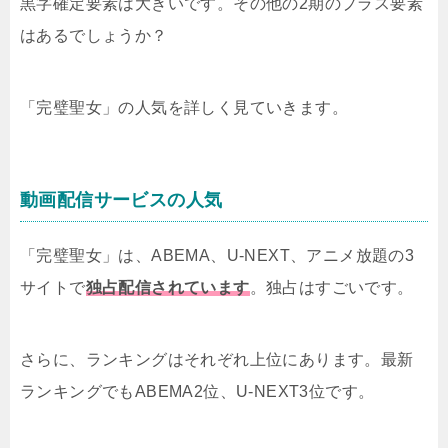
黒字確定要素は大きいです。その他の2期のプラス要素
はあるでしょうか？
「完璧聖女」の人気を詳しく見ていきます。
動画配信サービスの人気
「完璧聖女」は、ABEMA、U-NEXT、アニメ放題の3
サイトで
独占配信されています
。独占はすごいです。
さらに、ランキングはそれぞれ上位にあります。最新
ランキングでもABEMA2位、U-NEXT3位です。