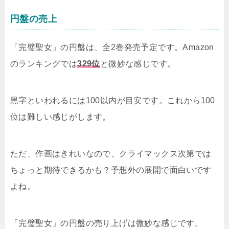
円盤の売上
「完璧聖女」の円盤は、全2巻発売予定です。Amazon
のランキングでは
329位
と微妙な感じです。
黒字といわれるには100以内が目安です。これから100
位は難しい感じがします。
ただ、作画はきれいなので、クライマックス次第では
ちょっと期待できるかも？予想外の展開で面白いです
よね。
「完璧聖女」の円盤の売り上げは微妙な感じです。