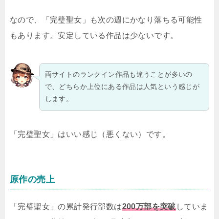
なので、「完璧聖女」も次の週にかなり落ちる可能性
もあります。安定している作品は少ないです。
両サイトのランクイン作品も違うことが多いの
で、どちらか上位にある作品は人気という感じが
します。
「完璧聖女」はいい感じ（悪くない）です。
原作の売上
「完璧聖女」の累計発行部数は
200万部を突破
していま