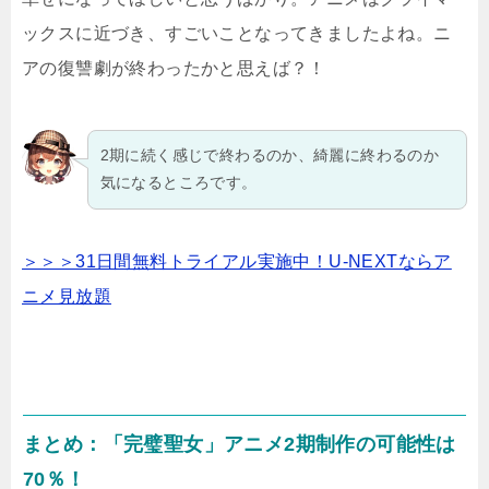
ックスに近づき、すごいことなってきましたよね。ニ
アの復讐劇が終わったかと思えば？！
2期に続く感じで終わるのか、綺麗に終わるのか
気になるところです。
＞＞＞31日間無料トライアル実施中！U-NEXTならア
ニメ見放題
まとめ：「完璧聖女」アニメ2期制作の可能性は
70％！