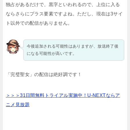
独占があるだけで、黒字といわれるので、上位に入る
ならさらにプラス要素ですよね。ただし、現在は3サイ
ト以外での配信がありません。
今後追加される可能性はありますが、放送終了後
になる可能性が高いです。
「完璧聖女」の配信は絶好調です！
＞＞＞31日間無料トライアル実施中！U-NEXTならア
ニメ見放題