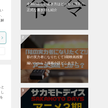
令和の正しい書き方はどっち？漢字の
正式な書き順も紹介
い
い、
底解
影の実力者になりたくて3期映画残響
編いつから？漫画小説どこまで？
ると
まし
地を