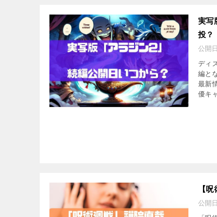
実写
投？
公開
ディ
編と
最新
優キャ
【呪
公開