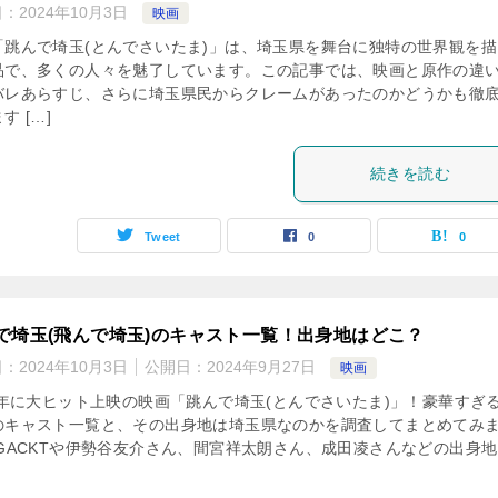
日：
2024年10月3日
映画
「跳んで埼玉(とんでさいたま)」は、埼玉県を舞台に独特の世界観を描
品で、多くの人々を魅了しています。この記事では、映画と原作の違
バレあらすじ、さらに埼玉県民からクレームがあったのかどうかも徹
す […]
続きを読む
Tweet
0
0
で埼玉(飛んで埼玉)のキャスト一覧！出身地はどこ？
日：
2024年10月3日
公開日：
2024年9月27日
映画
19年に大ヒット上映の映画「跳んで埼玉(とんでさいたま)」！豪華すぎ
のキャスト一覧と、その出身地は埼玉県なのかを調査してまとめてみ
 GACKTや伊勢谷友介さん、間宮祥太朗さん、成田凌さんなどの出身