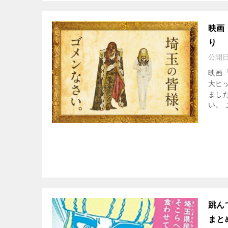
映画
り
公開
映画
大ヒ
まし
い。 こ
跳ん
まと