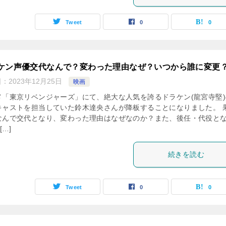
Tweet
0
0
ケン声優交代なんで？変わった理由なぜ？いつから誰に変更
日：
2023年12月25日
映画
メ「東京リベンジャーズ」にて、絶大な人気を誇るドラケン(龍宮寺堅)
キャストを担当していた鈴木達央さんが降板することになりました。 
なんで交代となり、変わった理由はなぜなのか？また、後任・代役と
[…]
続きを読む
Tweet
0
0