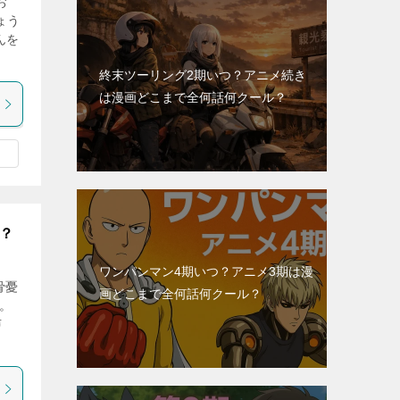
お
ょう
んを
終末ツーリング2期いつ？アニメ続き
は漫画どこまで全何話何クール？
い？
ワンパンマン4期いつ？アニメ3期は漫
骨憂
画どこまで全何話何クール？
。
声