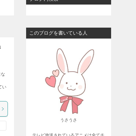
このブログを書いている人
さ
誰な
ま
てい
うさうさ
テレビ放送されているアニメは全てチ