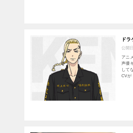
ドラ
公開
アニ
声優
して
CVが 