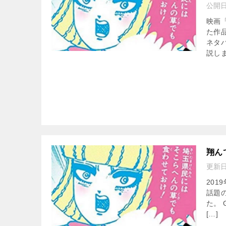
公開
映画
た作
ネタ
説しま
翔ん
更新
20
話題
た。
[…]