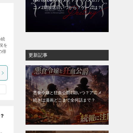
takt op.Destiny(タクトオーパス)のア
ニメ2期放送日いつから？ゲームは？
の続
況を
の俳
更新記事
悪食令嬢と狂血公爵2期いつ？アニメ
続きは漫画どこまで全何話まで？
二？