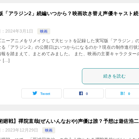
版「アラジン2」続編いつから？映画吹き替え声優キャスト続
日：
2024年3月1日
映画
ズニーアニメをリメイクして大ヒットを記録した実写版「アラジン」
なる「アラジン2」の公開日はいつからになるのか？現在の制作進行状
情報を踏まえて、まとめてみました。 また、映画の主要キャラクター
 […]
続きを読む
Tweet
0
0
術廻戦】禪院直哉(ぜんいんなおや)声優は誰？予想は遊佐浩
日：
2023年12月29日
映画