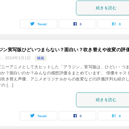
続きを読む
Tweet
0
0
ジン実写版ひどいつまらない？面白い？吹き替えや改変の評
日：
2024年3月1日
映画
ズニーアニメとして大ヒットした「アラジン」実写版は、ひどい・つ
のか？面白いのか？みんなの感想評価をまとめています。 俳優キャス
語吹き替え声優、アニメオリジナルからの改変などの評価評判も紹介
の […]
続きを読む
Tweet
0
0