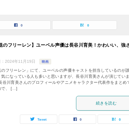
0
0
送のフリーレン】ユーベル声優は長谷川育美！かわいい、強
日：
2024年11月19日
映画
送のフリーレン」にて、ユーベルの声優キャストを担当しているのが
、気になっている人も多いと思いますが、長谷川育美さんが演じてい
 長谷川育美さんのプロフィールやアニメキャラクター代表作をまとめ
で、 […]
続きを読む
Tweet
0
0