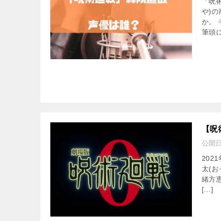
「呪
や)
か。
筆頭に
【呪
公開
20
太(
緒方
[…]