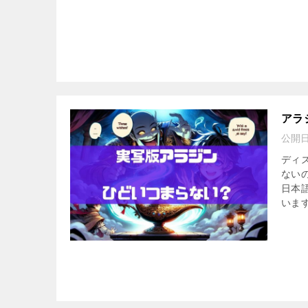
アラ
公開
ディ
ない
日本
います