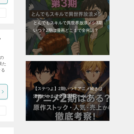
とんでもスキルで異世界放浪メシ3期
いつ？2期は漫画どこまで全何話？
？
の
果た
なる
【ステつよ】2期いつ？アニメ続きは
漫画どこまで全何話何クール？