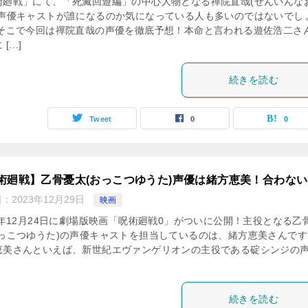
術廻戦」にて、「死滅回遊編」の中心人物となる禪院直哉(ぜんいんな
の声優キャストが誰になるのか気になっている人も多いのではないでし
 そこで今回は禪院直哉の声優を徹底予想！本命と言われる遊佐浩二さ
 […]
続きを読む
Tweet
0
0
術廻戦】乙骨憂太(おっこつゆうた)声優は緒方恵美！合わな
日：
2023年12月29日
映画
21年12月24日に劇場版映画「呪術廻戦0」がついに公開！主役となる乙
おっこつゆうた)の声優キャストを担当しているのは、緒方恵美さんです
恵美さんといえば、新世紀エヴァンゲリオンの主役である碇シンジの
続きを読む