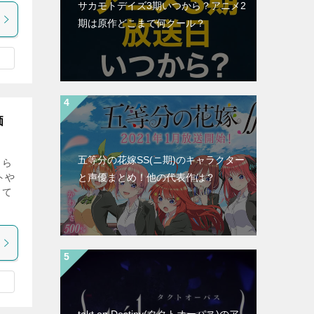
サカモトデイズ3期いつから？アニメ2
期は原作どこまで何クール？
価
五等分の花嫁SS(ニ期)のキャラクター
まら
トや
と声優まとめ！他の代表作は？
して