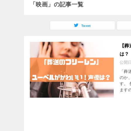
「映画」の記事一覧
Tweet
【葬
は？
公開
「葬
のか
す。
ますの