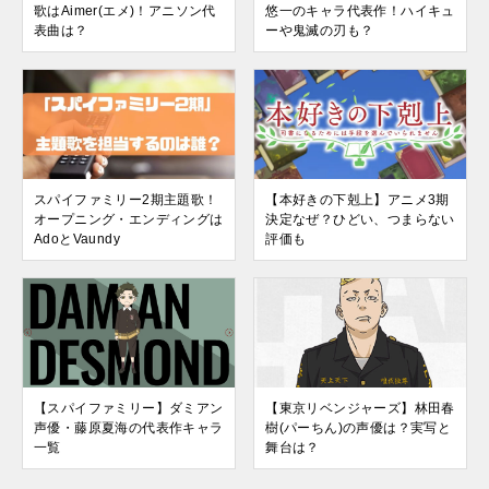
歌はAimer(エメ)！アニソン代
悠一のキャラ代表作！ハイキュ
表曲は？
ーや鬼滅の刃も？
スパイファミリー2期主題歌！
【本好きの下剋上】アニメ3期
オープニング・エンディングは
決定なぜ？ひどい、つまらない
AdoとVaundy
評価も
【スパイファミリー】ダミアン
【東京リベンジャーズ】林田春
声優・藤原夏海の代表作キャラ
樹(パーちん)の声優は？実写と
一覧
舞台は？