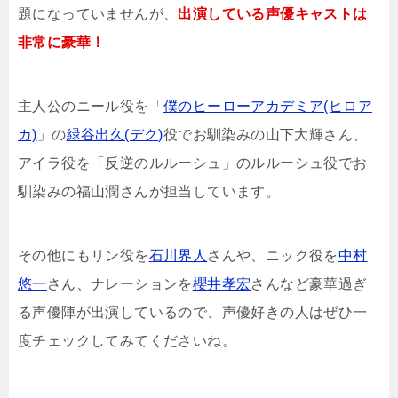
題になっていませんが、
出演している声優キャストは
非常に豪華！
主人公のニール役を「
僕のヒーローアカデミア(ヒロア
カ)
」の
緑谷出久(デク)
役でお馴染みの山下大輝さん、
アイラ役を「反逆のルルーシュ」のルルーシュ役でお
馴染みの福山潤さんが担当しています。
その他にもリン役を
石川界人
さんや、ニック役を
中村
悠一
さん、ナレーションを
櫻井孝宏
さんなど豪華過ぎ
る声優陣が出演しているので、声優好きの人はぜひ一
度チェックしてみてくださいね。