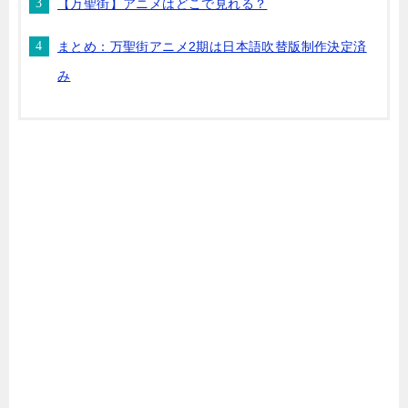
【万聖街】アニメはどこで見れる？
まとめ：万聖街アニメ2期は日本語吹替版制作決定済
み