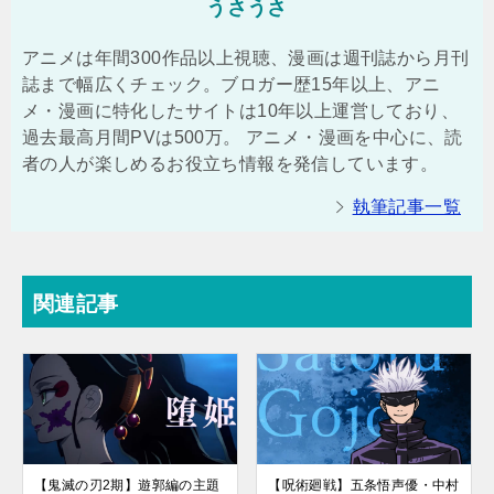
うさうさ
アニメは年間300作品以上視聴、漫画は週刊誌から月刊
誌まで幅広くチェック。ブロガー歴15年以上、アニ
メ・漫画に特化したサイトは10年以上運営しており、
過去最高月間PVは500万。 アニメ・漫画を中心に、読
者の人が楽しめるお役立ち情報を発信しています。
執筆記事一覧
関連記事
【鬼滅の刃2期】遊郭編の主題
【呪術廻戦】五条悟声優・中村