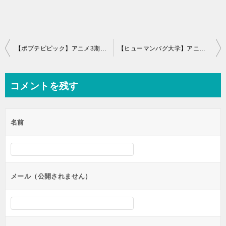
投
【ポプテピピック】アニメ3期続編放送日いつから？2期声優一覧まとめ
【ヒューマンバグ大学】アニメ2期続編放送日いつから？どこで見れる？
稿
ナ
コメントを残す
ビ
ゲ
名前
ー
シ
ョ
ン
メール（公開されません）