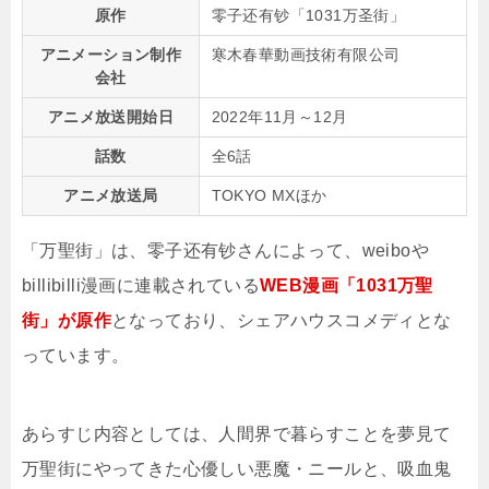
原作
零子还有钞「1031万圣街」
アニメーション制作
寒木春華動画技術有限公司
会社
アニメ放送開始日
2022年11月～12月
話数
全6話
アニメ放送局
TOKYO MXほか
「万聖街」は、零子还有钞さんによって、weiboや
billibilli漫画に連載されている
WEB漫画「1031万聖
街」が原作
となっており、シェアハウスコメディとな
っています。
あらすじ内容としては、人間界で暮らすことを夢見て
万聖街にやってきた心優しい悪魔・ニールと、吸血鬼