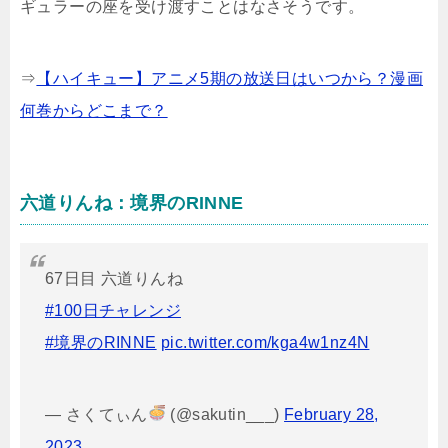
ギュラーの座を受け渡すことはなさそうです。
⇒
【ハイキュー】アニメ5期の放送日はいつから？漫画
何巻からどこまで？
六道りんね：境界のRINNE
67日目 六道りんね
#100日チャレンジ
#境界のRINNE
pic.twitter.com/kga4w1nz4N
— さくてぃん
(@sakutin___)
February 28,
2023