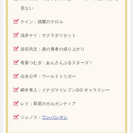
見ない
ナイン：残響のテロル
浅井ケイ：サクラダリセット
岩谷尚文：盾の勇者の成り上がり
青葉つむぎ：あんさんぶるスターズ！
出水公平：ワールドトリガー
瞬木隼人：イナズマイレブンGO ギャラクシー
レド：翠星のガルガンティア
ジェノス：
ワンパンマン