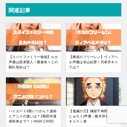
関連記事
【スパイファミリー映画】ルカ
【葬送のフリーレン】ヴィアベ
声優は賀来賢人！榮倉奈々との
ル声優は谷山紀章！代表作キャ
馴れ初めは？
ラは？
ハイカード3期いつから？漫画
【鬼滅の刃】煉獄千寿郎(せん
とアニメの違いは？2期原作漫
じゅろう)声優・榎木淳弥の他
画何巻まで？｜HIGH CARD
キャラ｜弟