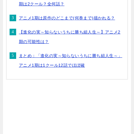
期は2クール？全何話？
アニメ1期は原作のどこまで(何巻まで)描かれる？
【進化の実～知らないうちに勝ち組人生～】アニメ2
期の可能性は？
まとめ：「進化の実～知らないうちに勝ち組人生～」
アニメ1期は1クール12話でほぼ確