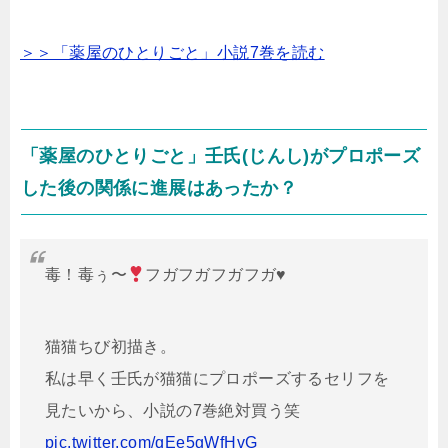
＞＞「薬屋のひとりごと」小説7巻を読む
「薬屋のひとりごと」壬氏(じんし)がプロポーズ
した後の関係に進展はあったか？
毒！毒ぅ〜
フガフガフガフガ
♥️
猫猫ちび初描き。
私は早く壬氏が猫猫にプロポーズするセリフを
見たいから、小説の7巻絶対買う笑
pic.twitter.com/qEe5gWfHvG