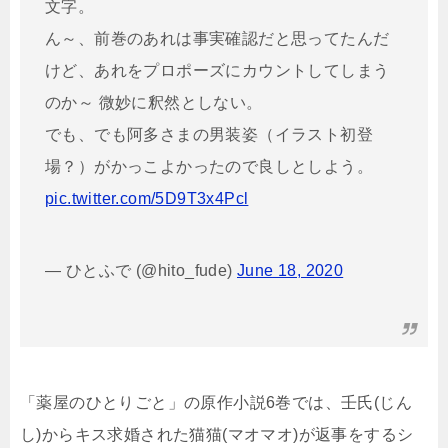
文字。
ん～、前巻のあれは事実確認だと思ってたんだ
けど、あれをプロポーズにカウントしてしまう
のか～ 微妙に釈然としない。
でも、でも阿多さまの男装姿（イラスト初登
場？）がかっこよかったので良しとしよう。
pic.twitter.com/5D9T3x4Pcl
— ひとふで (@hito_fude)
June 18, 2020
「薬屋のひとりごと」の原作小説6巻では、壬氏(じん
し)からキス求婚された猫猫(マオマオ)が返事をするシ