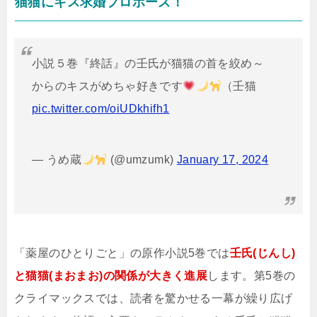
猫猫にキス求婚プロポーズ！
小説５巻『終話』の壬氏が猫猫の首を絞め～
からのキスがめちゃ好きです
（壬猫
pic.twitter.com/oiUDkhifh1
— うめ蔵
(@umzumk)
January 17, 2024
「薬屋のひとりごと」の原作小説5巻では
壬氏(じんし)
と猫猫(まおまお)の関係が大きく進展
します。第5巻の
クライマックスでは、読者を驚かせる一幕が繰り広げ