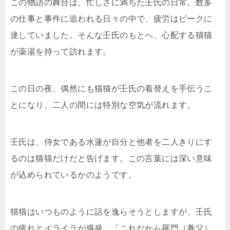
この物語の舞台は、忙しさに満ちた壬氏の日常。数多
の仕事と事件に追われる日々の中で、疲労はピークに
達していました。そんな壬氏のもとへ、心配する猫猫
が薬湯を持って訪れます。
この日の夜、偶然にも猫猫が壬氏の着替えを手伝うこ
とになり、二人の間には特別な空気が流れます。
壬氏は、侍女である水蓮が自分と他者を二人きりにす
るのは猫猫だけだと告げます。この言葉には深い意味
が込められているかのようです。
猫猫はいつものように話を逸らそうとしますが、壬氏
の疲れとイライラが爆発。「これだから羅門（養父）