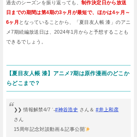
過去のシーズンを振り返っても、
制作決定日から放送
日までの期間は第4期の3ヶ月が最短で、ほかは4ヶ月～
6ヶ月
となっていることから、「夏目友人帳 漆」のアニ
メ7期続編放送日は、2024年1月からと予想することも
できるでしょう。
【夏目友人帳 漆】アニメ7期は原作漫画のどこか
らどこまで？
❯❯ 情報解禁4/7 ˊ˗
#神谷浩史
さん＆
#井上和彦
さん
15周年記念対談動画＆記事公開