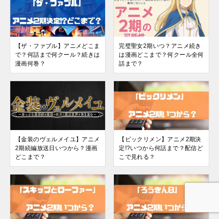
【ザ・ファブル】アニメどこま
完璧聖女2期いつ？アニメ続き
で？何話まで何クール？続きは
は漫画どこまで？何クール全何
漫画何巻？
話まで？
【金装のヴェルメイユ】アニメ
【ビックリメン】アニメ2期決
2期続編放送日いつから？漫画
定!?いつから何話まで？配信ど
どこまで？
こで見れる？