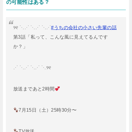
の可能性はある？
୨୧ ⋱⋰ ⋱⋰ ⋱⋰
#うちの会社の小さい先輩の話
第3話「私って、こんな風に見えてるんです
か？」
⋰ ⋱⋰ ⋱⋰ ⋱୨୧
放送まであと2時間
7月15日（土）25時30分〜
TV放送