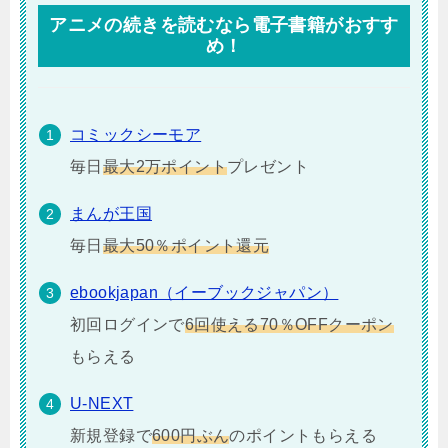
アニメの続きを読むなら電子書籍がおすす
め！
コミックシーモア
毎日
最大2万ポイント
プレゼント
まんが王国
毎日
最大50％ポイント還元
ebookjapan（イーブックジャパン）
初回ログインで
6回使える70％OFFクーポン
もらえる
U-NEXT
新規登録で
600円ぶん
のポイントもらえる