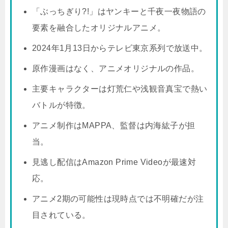
「ぶっちぎり?!」はヤンキーと千夜一夜物語の
要素を融合したオリジナルアニメ。
2024年1月13日からテレビ東京系列で放送中。
原作漫画はなく、アニメオリジナルの作品。
主要キャラクターは灯荒仁や浅観音真宝で熱い
バトルが特徴。
アニメ制作はMAPPA、監督は内海紘子が担
当。
見逃し配信はAmazon Prime Videoが最速対
応。
アニメ2期の可能性は現時点では不明確だが注
目されている。