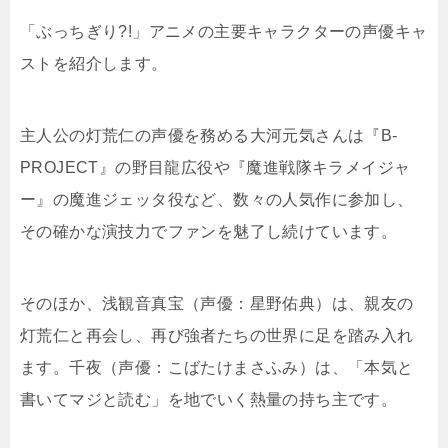
「ぶっちぎり?!」アニメの主要キャラクターの声優キャ
ストを紹介します。
主人公の灯荒仁の声優を務める大河元気さんは『B-
PROJECT』の野目龍広役や『魔進戦隊キラメイジャ
ー』の魔進ジェッタ役など、数々の人気作に参加し、
その確かな演技力でファンを魅了し続けています。
そのほか、浅観音真宝（声優：星野佑典）は、親友の
灯荒仁と再会し、再び強者たちの世界に足を踏み入れ
ます。千夜（声優：こばたけまさふみ）は、「本気と
書いてマジと読む」を地でいく熱量の持ち主です。