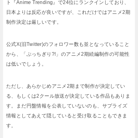
ト『Anime Trending』で24位にランクインしており、
日本よりは反応が良いですが、これだけではアニメ2期
制作決定は厳しいです。
公式X(旧Twitter)のフォロワー数も並となっていること
から、「ぶっちぎり?!」のアニメ2期続編制作の可能性
は低いでしょう。
ただし、あらかじめアニメ2期まで制作が決定してい
る、もしくは2クール放送が決定している作品もありま
す。まだ円盤情報を公表していないのも、サプライズ
情報としてあえて隠していると受け取ることもできま
す。