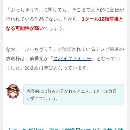
「ぶっちぎり?!」に関しても、そこまで大々的に宣伝が
行われている作品でないことから、
1クール12話前後と
なる可能性が高い
でしょう。
なお、「ぶっちぎり?!」が放送されているテレビ東京の
放送枠は、前番組が「
スパイファミリー
」となってい
ました。次番組は未定となっています。
内容的には好みが分かれるアニメ。1クール放送
が妥当でしょう。