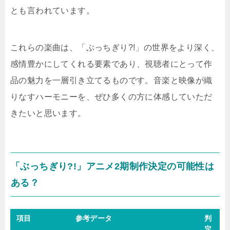
とも言われています。
これらの楽曲は、「ぶっちぎり?!」の世界をより深く、
感情豊かにしてくれる要素であり、視聴者にとって作
品の魅力を一層引き立てるものです。音楽と映像が織
りなすハーモニーを、ぜひ多くの方に体感していただ
きたいと思います。
「ぶっちぎり?!」アニメ2期制作決定の可能性は
ある？
項目
参考データ
判
定