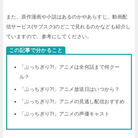
また、原作漫画や小説はあるのかやあらすじ、動画配
信サービス(サブスク)のどこで見れるのかなども紹介し
ていますので、参考にしてください。
この記事で分かること
「ぶっちぎり?!」アニメは全何話まで何クー
ル？
「ぶっちぎり?!」アニメ放送日はいつから？
「ぶっちぎり?!」アニメの見逃し配信おすすめ
「ぶっちぎり?!」アニメの声優キャスト