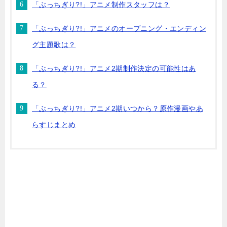
「ぶっちぎり?!」アニメ制作スタッフは？
「ぶっちぎり?!」アニメのオープニング・エンディン
グ主題歌は？
「ぶっちぎり?!」アニメ2期制作決定の可能性はあ
る？
「ぶっちぎり?!」アニメ2期いつから？原作漫画やあ
らすじまとめ