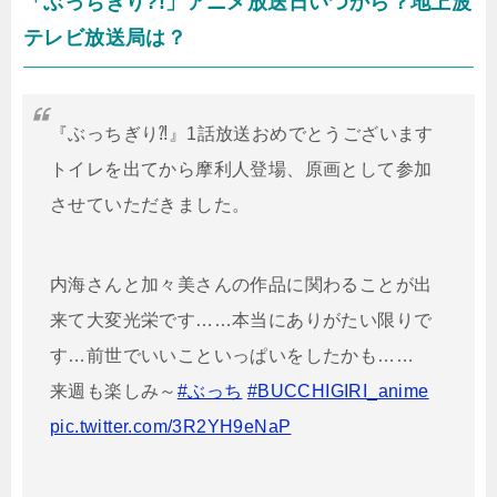
「ぶっちぎり?!」アニメ放送日いつから？地上波
テレビ放送局は？
『ぶっちぎり⁈』1話放送おめでとうございます
トイレを出てから摩利人登場、原画として参加
させていただきました。
内海さんと加々美さんの作品に関わることが出
来て大変光栄です……本当にありがたい限りで
す…前世でいいこといっぱいをしたかも……
来週も楽しみ～
#ぶっち
#BUCCHIGIRI_anime
pic.twitter.com/3R2YH9eNaP