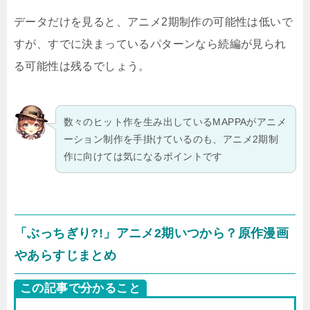
データだけを見ると、アニメ2期制作の可能性は低いで
すが、すでに決まっているパターンなら続編が見られ
る可能性は残るでしょう。
数々のヒット作を生み出しているMAPPAがアニメ
ーション制作を手掛けているのも、アニメ2期制
作に向けては気になるポイントです
「ぶっちぎり?!」アニメ2期いつから？原作漫画
やあらすじまとめ
この記事で分かること