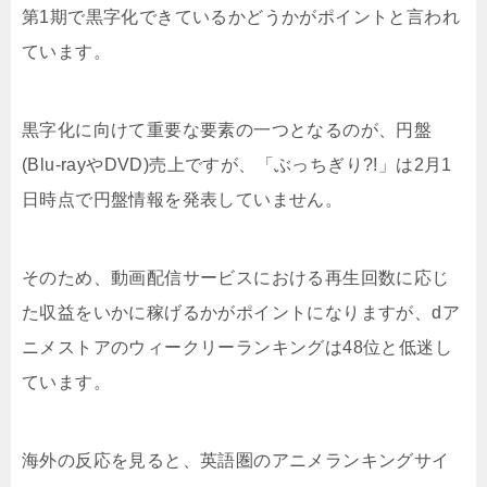
第1期で黒字化できているかどうかがポイントと言われ
ています。
黒字化に向けて重要な要素の一つとなるのが、円盤
(Blu-rayやDVD)売上ですが、「ぶっちぎり?!」は2月1
日時点で円盤情報を発表していません。
そのため、動画配信サービスにおける再生回数に応じ
た収益をいかに稼げるかがポイントになりますが、dア
ニメストアのウィークリーランキングは48位と低迷し
ています。
海外の反応を見ると、英語圏のアニメランキングサイ