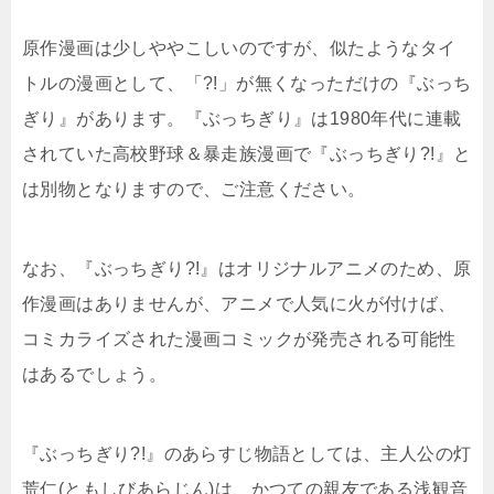
原作漫画は少しややこしいのですが、似たようなタイ
トルの漫画として、「?!」が無くなっただけの『ぶっち
ぎり』があります。『ぶっちぎり』は1980年代に連載
されていた高校野球＆暴走族漫画で『ぶっちぎり?!』と
は別物となりますので、ご注意ください。
なお、『ぶっちぎり?!』はオリジナルアニメのため、原
作漫画はありませんが、アニメで人気に火が付けば、
コミカライズされた漫画コミックが発売される可能性
はあるでしょう。
『ぶっちぎり?!』のあらすじ物語としては、主人公の灯
荒仁(ともしびあらじん)は、かつての親友である浅観音