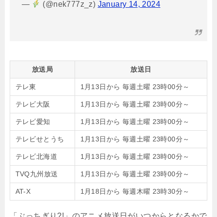
—
(@nek777z_z)
January 14, 2024
放送局
放送日
テレ東
1月13日から 毎週土曜 23時00分～
テレビ大阪
1月13日から 毎週土曜 23時00分～
テレビ愛知
1月13日から 毎週土曜 23時00分～
テレビせとうち
1月13日から 毎週土曜 23時00分～
テレビ北海道
1月13日から 毎週土曜 23時00分～
TVQ九州放送
1月13日から 毎週土曜 23時00分～
AT-X
1月18日から 毎週木曜 23時30分～
「ぶっちぎり?!」のアニメ放送日がいつからとなるかで