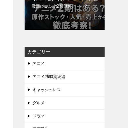
漫画どこまで全何話何クール？
カテゴリー
アニメ
アニメ2期3期続編
キャッシュレス
グルメ
ドラマ