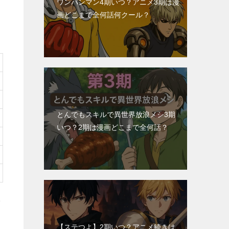
ワンパンマン4期いつ？アニメ3期は漫
画どこまで全何話何クール？
とんでもスキルで異世界放浪メシ3期
いつ？2期は漫画どこまで全何話？
1
【ステつよ】2期いつ？アニメ続きは