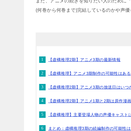
また、アニメの続きを知りたい人のために「
(何巻から何巻まで)完結しているのかや声
【虚構推理2期】アニメ3期の最新情報
【虚構推理】アニメ3期制作の可能性はある
【虚構推理2期】アニメ3期の放送日はいつ
【虚構推理2期】アニメ1期と2期は原作漫
【虚構推理】主要登場人物の声優キャスト
まとめ：虚構推理3期の続編制作の可能性は