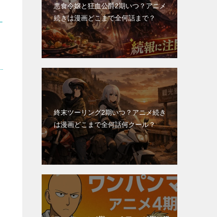
悪食令嬢と狂血公爵2期いつ？アニメ
続きは漫画どこまで全何話まで？
終末ツーリング2期いつ？アニメ続き
は漫画どこまで全何話何クール？