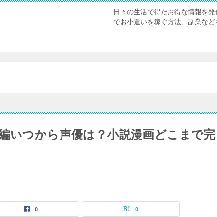
日々の生活で得たお得な情報を発
でお小遣いを稼ぐ方法、副業など
続編いつから声優は？小説漫画どこまで完
0
0