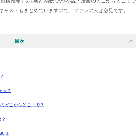
虚構推理」の1期と2期が原作小説・漫画のどこからどこまで
優キャストもまとめていますので、ファンの人は必見です。
目次
？
から？
画のどこからどこまで？
は？
80％