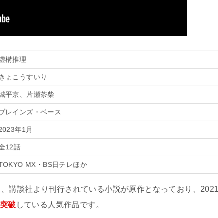
虚構推理
きょこうすいり
城平京、片瀬茶柴
ブレインズ・ベース
2023年1月
全12話
TOKYO MX・BS日テレほか
、講談社より刊行されている小説が原作となっており、202
を突破
している人気作品です。