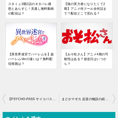
スタミュ3期2話のネタバレ感
【陰の実力者になりたくて2
想とあらすじ！見逃し無料動画
期】アニメ何クール全何話ま
の配信は？
で？配信どこで見れる？
【異世界迷宮でハーレムを】超
【おそ松さん】アニメ4期の可
ハーレムVerの違いは？無料配
能性はある？放送日はいつか
信視聴は？
ら？
投
【PSYCHO-PASS サイコパス】アニメ4期放送日はいつから？映画続編は？
まどかマギカ 反逆の物語の続編「ワルプルギスの廻天」公開日はいつ？
稿
ナ