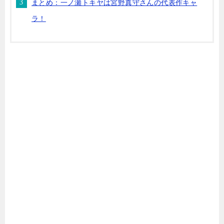
まとめ：一ノ瀬トキヤは宮野真守さんの代表作キャ
ラ！