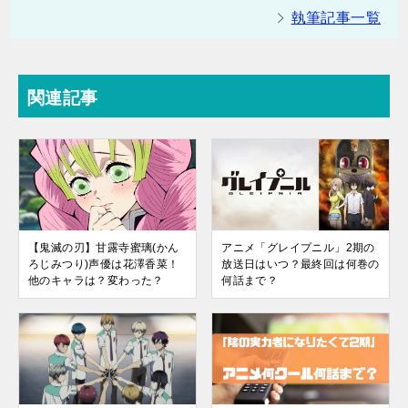
執筆記事一覧
関連記事
【鬼滅の刃】甘露寺蜜璃(かん
アニメ「グレイプニル」2期の
ろじみつり)声優は花澤香菜！
放送日はいつ？最終回は何巻の
他のキャラは？変わった？
何話まで？