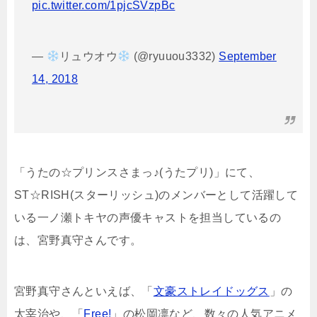
pic.twitter.com/1pjcSVzpBc
—
リュウオウ
(@ryuuou3332)
September
14, 2018
「うたの☆プリンスさまっ♪(うたプリ)」にて、
ST☆RISH(スターリッシュ)のメンバーとして活躍して
いる一ノ瀬トキヤの声優キャストを担当しているの
は、宮野真守さんです。
宮野真守さんといえば、「
文豪ストレイドッグス
」の
太宰治や、「
Free!
」の松岡凛など、数々の人気アニメ