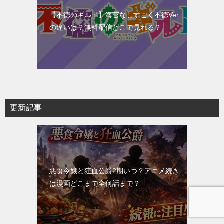
【不徳のギルド】海苔なしすごく不徳Ver
の違いは？無料配信どこで見れる？
更新記事
悪食令嬢と狂血公爵2期いつ？アニメ続き
は漫画どこまで全何話まで？