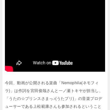
今回、動画が公開される楽曲「Nemophila(ネモフィ
ラ)」は作詞を宮田俊哉さんと一ノ瀬トキヤが担当し、
「うたの☆プリンスさまっ♪(うたプリ)」の音楽プロデ
ューサーである上松範康さんも参加されるということ