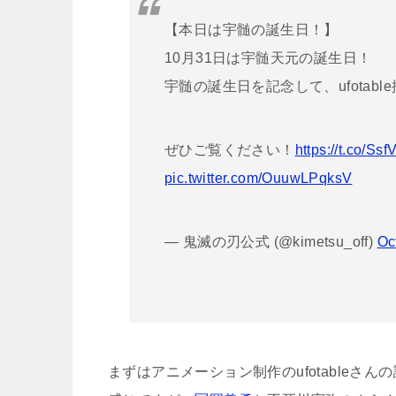
【本日は宇髄の誕生日！】
10月31日は宇髄天元の誕生日！
宇髄の誕生日を記念して、ufota
ぜひご覧ください！
https://t.co/Ss
pic.twitter.com/OuuwLPqksV
— 鬼滅の刃公式 (@kimetsu_off)
Oc
まずはアニメーション制作のufotableさ