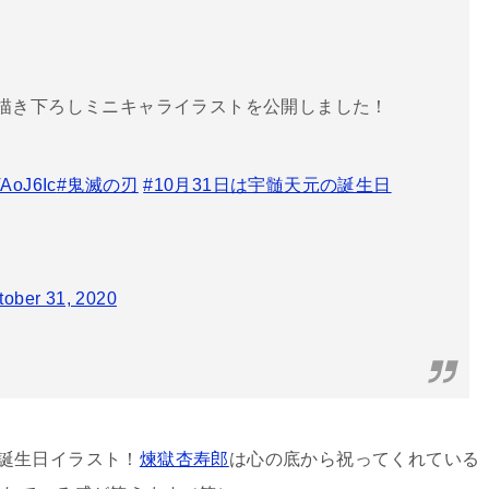
ble描き下ろしミニキャライラストを公開しました！
fVAoJ6Ic
#鬼滅の刃
#10月31日は宇髄天元の誕生日
tober 31, 2020
んの誕生日イラスト！
煉獄杏寿郎
は心の底から祝ってくれている