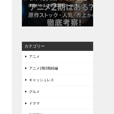
漫画どこまで全何話何クール？
カテゴリー
アニメ
アニメ2期3期続編
キャッシュレス
グルメ
ドラマ