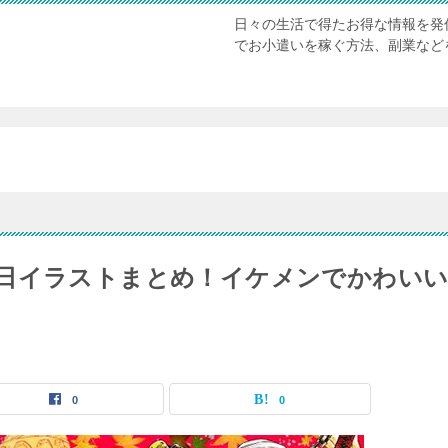
日々の生活で得たお得な情報を発
でお小遣いを稼ぐ方法、副業など
日イラストまとめ！イケメンでかわい
0
0