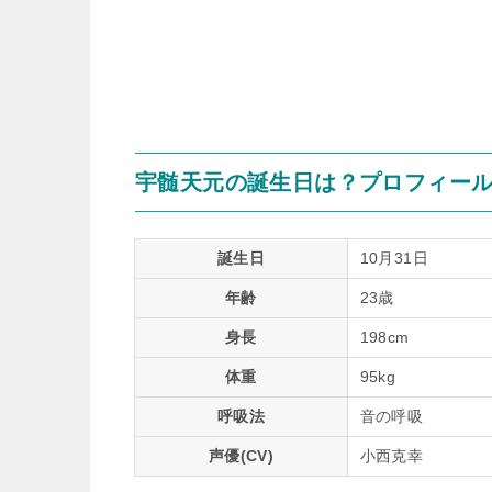
宇髄天元の誕生日は？プロフィー
誕生日
10月31日
年齢
23歳
身長
198cm
体重
95kg
呼吸法
音の呼吸
声優(CV)
小西克幸