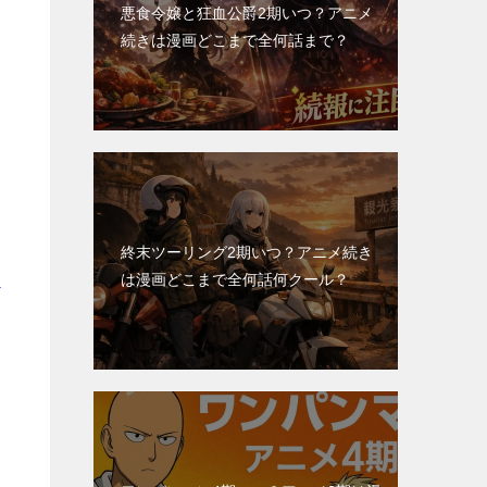
悪食令嬢と狂血公爵2期いつ？アニメ
続きは漫画どこまで全何話まで？
終末ツーリング2期いつ？アニメ続き
善
は漫画どこまで全何話何クール？