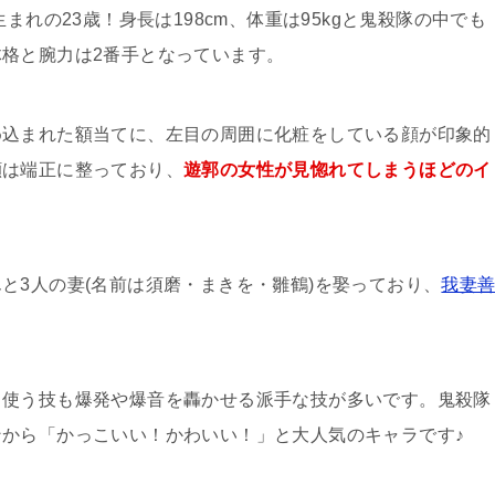
まれの23歳！身長は198cm、体重は95kgと鬼殺隊の中でも
格と腕力は2番手となっています。
め込まれた額当てに、左目の周囲に化粧をしている顔が印象的
顔は端正に整っており、
遊郭の女性が見惚れてしまうほどのイ
と3人の妻(名前は須磨・まきを・雛鶴)を娶っており、
我妻
！
使う技も爆発や爆音を轟かせる派手な技が多いです。鬼殺隊
から「かっこいい！かわいい！」と大人気のキャラです♪