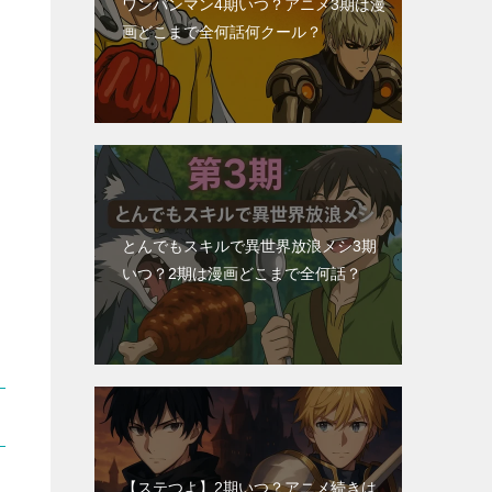
ワンパンマン4期いつ？アニメ3期は漫
画どこまで全何話何クール？
とんでもスキルで異世界放浪メシ3期
いつ？2期は漫画どこまで全何話？
【ステつよ】2期いつ？アニメ続きは