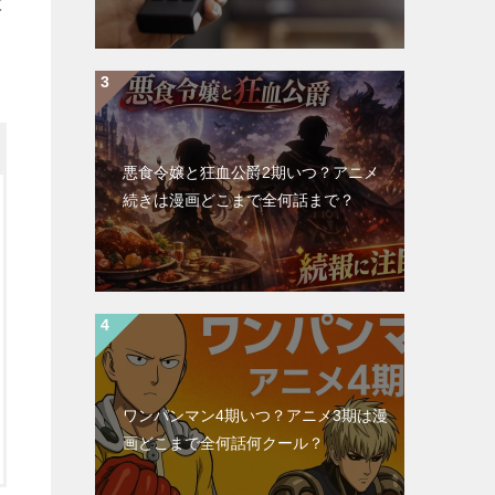
ど
悪食令嬢と狂血公爵2期いつ？アニメ
続きは漫画どこまで全何話まで？
ワンパンマン4期いつ？アニメ3期は漫
画どこまで全何話何クール？