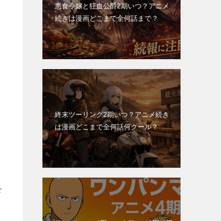
悪食令嬢と狂血公爵2期いつ？アニメ
続きは漫画どこまで全何話まで？
終末ツーリング2期いつ？アニメ続き
は漫画どこまで全何話何クール？
、
を