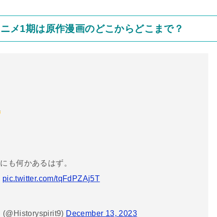
」アニメ1期は原作漫画のどこからどこまで？
分にも何かあるはず。
。
pic.twitter.com/tqFdPZAj5T
istoryspirit9)
December 13, 2023