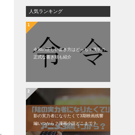
人気ランキング
令和の正しい書き方はどっち？漢字の
正式な書き順も紹介
影の実力者になりたくて3期映画残響
編いつから？漫画小説どこまで？