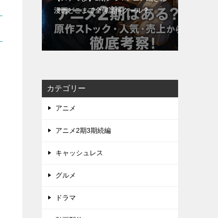
漫画どこまで全何話何クール？
カテゴリー
アニメ
アニメ2期3期続編
キャッシュレス
グルメ
ドラマ