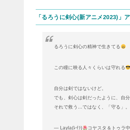
「るろうに剣心(新アニメ2023)
るろうに剣心の精神で生きてる
この瞳に映る人々くらいは守れる
自分は剣ではないけど。
でも、剣心は剣だったように、自
それで救う…ではなく、「守る」
— Layla(ﾚｲﾗ)
コヤスタ＆トゥラ中 (@H