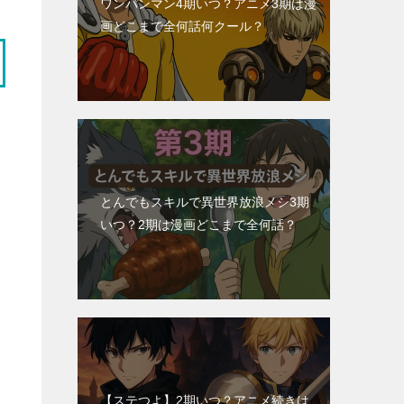
ワンパンマン4期いつ？アニメ3期は漫
画どこまで全何話何クール？
とんでもスキルで異世界放浪メシ3期
いつ？2期は漫画どこまで全何話？
【ステつよ】2期いつ？アニメ続きは