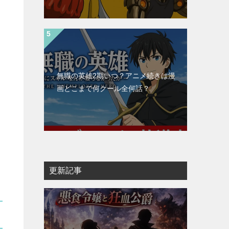
無職の英雄2期いつ？アニメ続きは漫
画どこまで何クール全何話？
更新記事