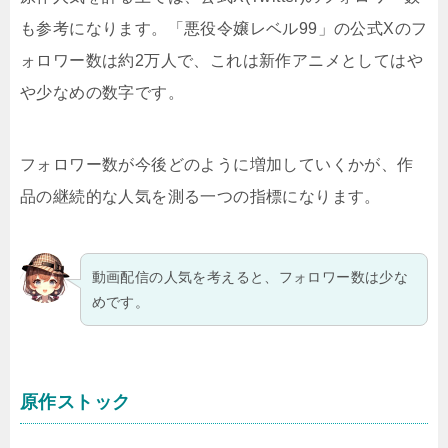
も参考になります。「悪役令嬢レベル99」の公式Xのフ
ォロワー数は約2万人で、これは新作アニメとしてはや
や少なめの数字です。
フォロワー数が今後どのように増加していくかが、作
品の継続的な人気を測る一つの指標になります。
動画配信の人気を考えると、フォロワー数は少な
めです。
原作ストック