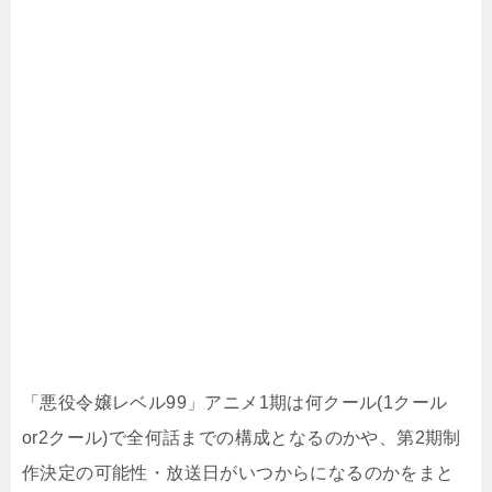
「悪役令嬢レベル99」アニメ1期は何クール(1クール
or2クール)で全何話までの構成となるのかや、第2期制
作決定の可能性・放送日がいつからになるのかをまと