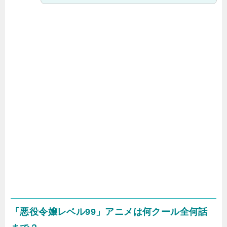
「悪役令嬢レベル99」アニメは何クール全何話