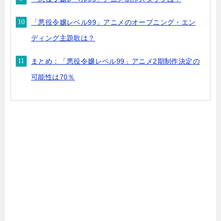
「悪役令嬢レベル99」アニメのオープニング・エン
ディング主題歌は？
まとめ：「悪役令嬢レベル99」アニメ2期制作決定の
可能性は70％