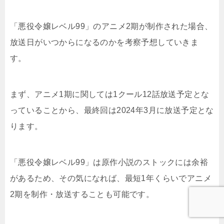
「悪役令嬢レベル99」のアニメ2期が制作された場合、
放送日がいつからになるのかを考察予想していきま
す。
まず、アニメ1期に関しては1クール12話放送予定とな
っていることから、最終回は2024年3月に放送予定とな
ります。
「悪役令嬢レベル99」は原作小説のストックには余裕
があるため、その気になれば、最短1年くらいでアニメ
2期を制作・放送することも可能です。