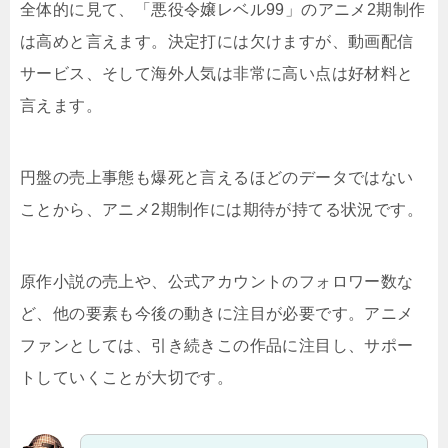
全体的に見て、「悪役令嬢レベル99」のアニメ2期制作
は高めと言えます。決定打には欠けますが、動画配信
サービス、そして海外人気は非常に高い点は好材料と
言えます。
円盤の売上事態も爆死と言えるほどのデータではない
ことから、アニメ2期制作には期待が持てる状況です。
原作小説の売上や、公式アカウントのフォロワー数な
ど、他の要素も今後の動きに注目が必要です。アニメ
ファンとしては、引き続きこの作品に注目し、サポー
トしていくことが大切です。