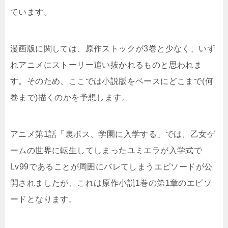
ています。
漫画版に関しては、原作ストックが3巻と少なく、いず
れアニメにストーリー追い抜かれるものと思われま
す。そのため、ここでは小説版をベースにどこまで(何
巻まで)描くのかを予想します。
アニメ第1話「裏ボス、学園に入学する」では、乙女ゲ
ームの世界に転生してしまったユミエラが入学式で
Lv99であることが周囲にバレてしまうエピソードが公
開されましたが、これは原作小説1巻の第1章のエピソ
ードとなります。