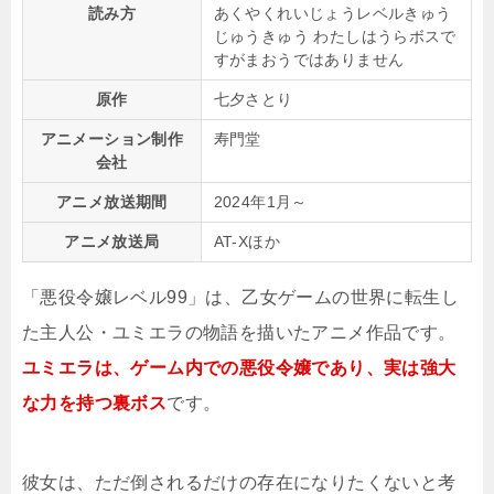
読み方
あくやくれいじょうレベルきゅう
じゅうきゅう わたしはうらボスで
すがまおうではありません
原作
七夕さとり
アニメーション制作
寿門堂
会社
アニメ放送期間
2024年1月～
アニメ放送局
AT-Xほか
「悪役令嬢レベル99」は、乙女ゲームの世界に転生し
た主人公・ユミエラの物語を描いたアニメ作品です。
ユミエラは、ゲーム内での悪役令嬢であり、実は強大
な力を持つ裏ボス
です。
彼女は、ただ倒されるだけの存在になりたくないと考