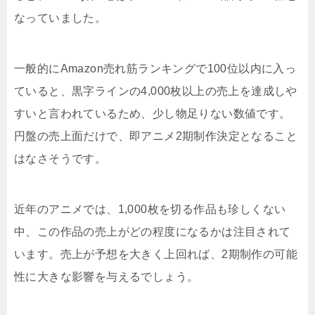
なっていました。
一般的にAmazon売れ筋ランキングで100位以内に入っ
ていると、黒字ラインの4,000枚以上の売上を達成しや
すいと言われているため、少し物足りない数値です。
円盤の売上面だけで、即アニメ2期制作決定となること
はなさそうです。
近年のアニメでは、1,000枚を切る作品も珍しくない
中、この作品の売上がどの程度になるかは注目されて
います。売上が予想を大きく上回れば、2期制作の可能
性に大きな影響を与えるでしょう。