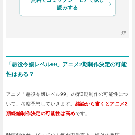
無料でコミックシーモアで試し
読みする
「悪役令嬢レベル99」アニメ2期制作決定の可能
性はある？
アニメ「悪役令嬢レベル99」の第2期制作の可能性につ
いて、考察予想していきます。
結論から書くとアニメ2
期続編制作決定の可能性は高め
です。