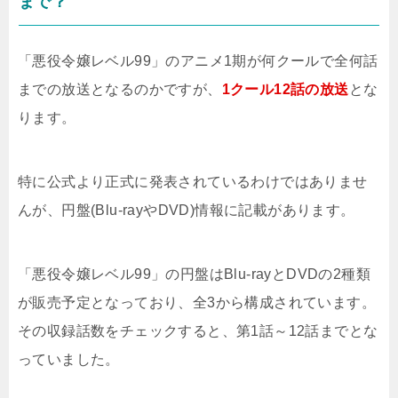
まで？
「悪役令嬢レベル99」のアニメ1期が何クールで全何話
までの放送となるのかですが、
1クール12話の放送
とな
ります。
特に公式より正式に発表されているわけではありませ
んが、円盤(Blu-rayやDVD)情報に記載があります。
「悪役令嬢レベル99」の円盤はBlu-rayとDVDの2種類
が販売予定となっており、全3から構成されています。
その収録話数をチェックすると、第1話～12話までとな
っていました。