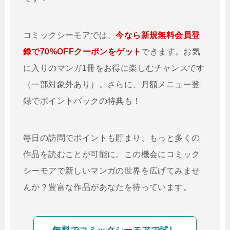
コミックシーモアでは、
今なら新規無料会員登
録で70%OFFクーポンをゲット
できます。お気
に入りのマンガ1冊をお得に楽しむチャンスです
（一部対象外あり）。さらに、月額メニュー登
録でポイントバックの特典も！
毎日の訪問でポイントも貯まり、もっと多くの
作品を読むことが可能に。この機会にコミック
シーモアで新しいマンガの世界を広げてみませ
んか？豊富な作品があなたを待っています。