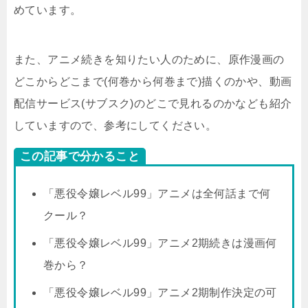
めています。
また、アニメ続きを知りたい人のために、原作漫画の
どこからどこまで(何巻から何巻まで)描くのかや、動画
配信サービス(サブスク)のどこで見れるのかなども紹介
していますので、参考にしてください。
この記事で分かること
「悪役令嬢レベル99」アニメは全何話まで何
クール？
「悪役令嬢レベル99」アニメ2期続きは漫画何
巻から？
「悪役令嬢レベル99」アニメ2期制作決定の可