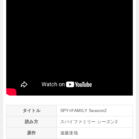
タイトル
SPY×FAMILY Season2
読み方
スパイファミリー シーズン2
原作
遠藤達哉