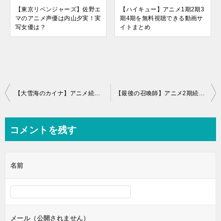
【東京リベンジャーズ】佐野エ
【ハイキュー】アニメ1期2期3
マのアニメ声優は内山夕実！実
期4期を無料視聴できる動画サ
写女優は？
イトまとめ
投
【大雪海のカイナ】アニメ続編映画いつから？ナウシカ・ラピュタのパクリ？
【最後の召喚師】アニメ2期続編いつから？原作漫画は中国なろう？
稿
ナ
コメントを残す
ビ
ゲ
名前
ー
シ
ョ
ン
メール（公開されません）