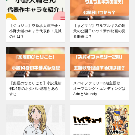
【ジョジョ】空条承太郎声優・
【まどマギ】ワルプルギスの廻
小野大輔のキャラ代表作！鬼滅
天の公開日いつ？新作映画の見
の刃は？
る順番は？
【薬屋のひとりごと】小説最新
スパイファミリー2期主題歌！
刊14巻のネタバレ感想とあら
オープニング・エンディングは
すじ
AdoとVaundy