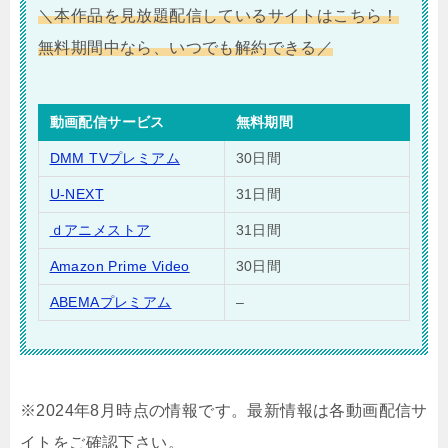
＼本作品を見放題配信しているサイトはこちら！
無料期間中なら、いつでも解約できる／
動画配信サービス
無料期間
DMM TVプレミアム
30日間
U-NEXT
31日間
ｄアニメストア
31日間
Amazon Prime Video
30日間
ABEMAプレミアム
–
※2024年8月時点の情報です。最新情報は各動画配信サ
イトをご確認下さい。