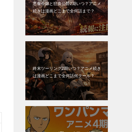
悪食令嬢と狂血公爵2期いつ？アニメ
続きは漫画どこまで全何話まで？
終末ツーリング2期いつ？アニメ続き
は漫画どこまで全何話何クール？