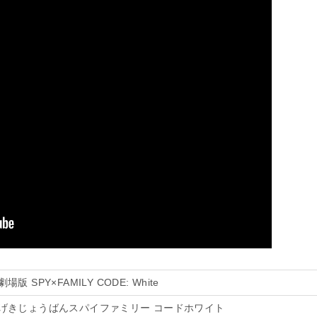
劇場版 SPY×FAMILY CODE: White
げきじょうばんスパイファミリー コードホワイト