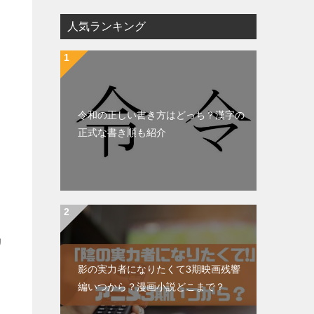
人気ランキング
令和の正しい書き方はどっち？漢字の
正式な書き順も紹介
リ
影の実力者になりたくて3期映画残響
編いつから？漫画小説どこまで？