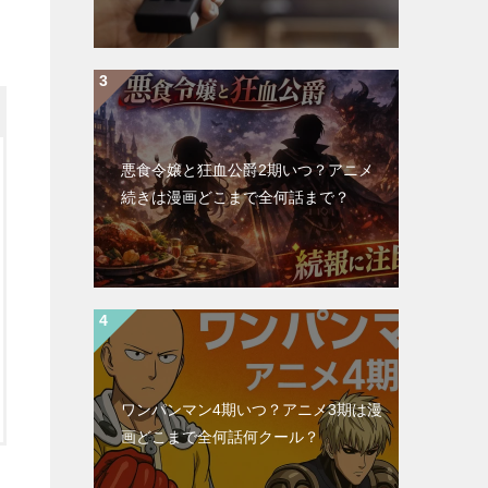
悪食令嬢と狂血公爵2期いつ？アニメ
続きは漫画どこまで全何話まで？
ワンパンマン4期いつ？アニメ3期は漫
画どこまで全何話何クール？