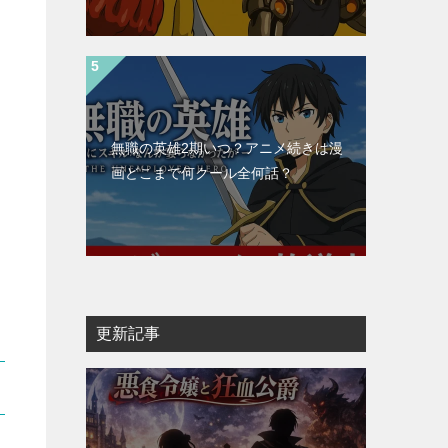
無職の英雄2期いつ？アニメ続きは漫
画どこまで何クール全何話？
更新記事