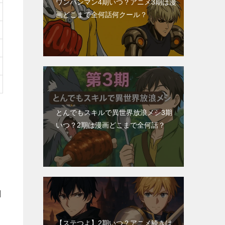
ワンパンマン4期いつ？アニメ3期は漫
画どこまで全何話何クール？
とんでもスキルで異世界放浪メシ3期
いつ？2期は漫画どこまで全何話？
日
【ステつよ】2期いつ？アニメ続きは