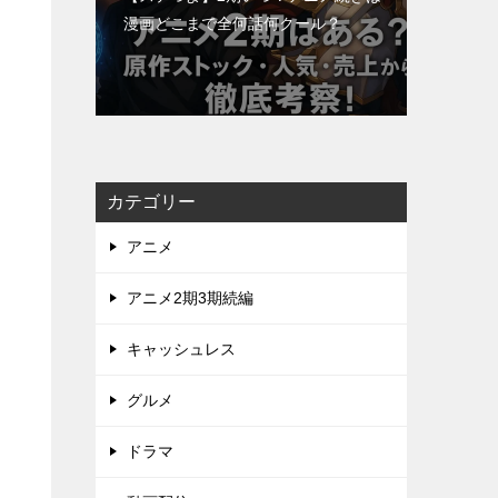
漫画どこまで全何話何クール？
カテゴリー
アニメ
アニメ2期3期続編
キャッシュレス
グルメ
ドラマ