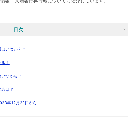
売情報、入場者特典情報についても紹介しています。
目次
日はいつから？
ナル？
はいつから？
内容は？
23年12月22日から！