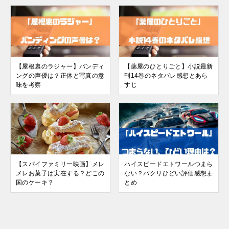
【屋根裏のラジャー】バンディ
【薬屋のひとりごと】小説最新
ングの声優は？正体と写真の意
刊14巻のネタバレ感想とあら
味を考察
すじ
【スパイファミリー映画】メレ
ハイスピードエトワールつまら
メレお菓子は実在する？どこの
ない？パクリひどい評価感想ま
国のケーキ？
とめ