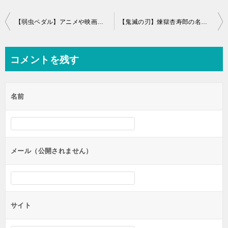
投
【弱虫ペダル】アニメや映画の見る順番！劇場版やDVDの時系列は？
【鬼滅の刃】煉獄杏寿郎の名言・台詞！かっこいいシーンやセリフ画像集
稿
ナ
コメントを残す
ビ
ゲ
名前
ー
シ
ョ
ン
メール（公開されません）
サイト