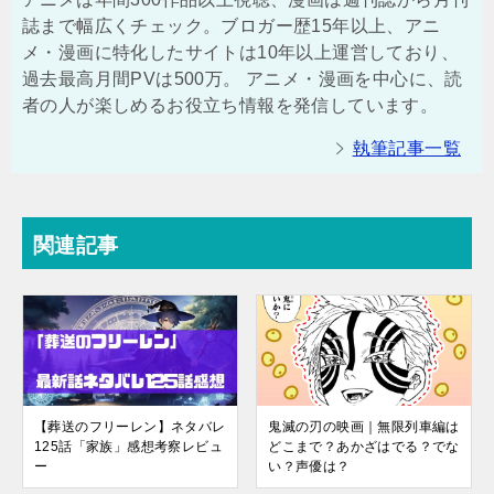
誌まで幅広くチェック。ブロガー歴15年以上、アニ
メ・漫画に特化したサイトは10年以上運営しており、
過去最高月間PVは500万。 アニメ・漫画を中心に、読
者の人が楽しめるお役立ち情報を発信しています。
執筆記事一覧
関連記事
【葬送のフリーレン】ネタバレ
鬼滅の刃の映画｜無限列車編は
125話「家族」感想考察レビュ
どこまで？あかざはでる？でな
ー
い？声優は？