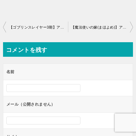
投
【ゴブリンスレイヤー3期】アニメ続編いつから？2期小説漫画どこまで？
【魔法使いの嫁(まほよめ)】アニメ2期何話まで？漫画どこまで続きは？
稿
ナ
コメントを残す
ビ
ゲ
名前
ー
シ
ョ
ン
メール（公開されません）