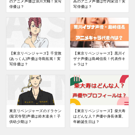
のアニメ声優は浪川大輔！実写
高のアニメ声優は竹内栄治！実
俳優は？
写俳優は？
【東京リベンジャーズ】千堂敦
【東京リベンジャーズ】黒川イ
(あっくん)声優は寺島拓篤！実
ザナ声優は島崎信長！代表作キ
写俳優は？
ャラは？
東京リベンジャーズのドラケン
【東京リベンジャーズ】柴大寿
(龍宮寺堅)声優は鈴木達央！子
はどんな人？声優や身長体重、
供幼少期は？
年齢誕生日は？