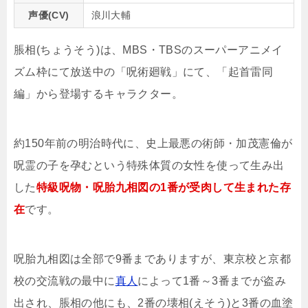
声優(CV)
浪川大輔
脹相(ちょうそう)は、MBS・TBSのスーパーアニメイ
ズム枠にて放送中の「呪術廻戦」にて、「起首雷同
編」から登場するキャラクター。
約150年前の明治時代に、史上最悪の術師・加茂憲倫が
呪霊の子を孕むという特殊体質の女性を使って生み出
した
特級呪物・呪胎九相図の1番が受肉して生まれた存
在
です。
呪胎九相図は全部で9番までありますが、東京校と京都
校の交流戦の最中に
真人
によって1番～3番までが盗み
出され、脹相の他にも、2番の壊相(えそう)と3番の血塗