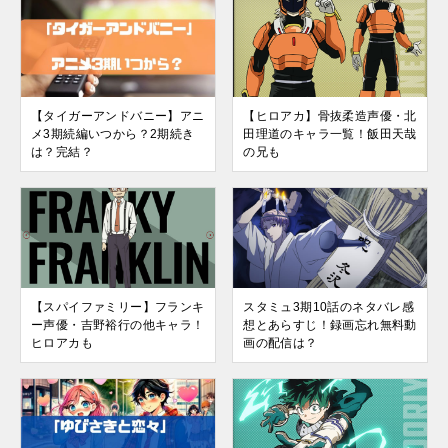
【タイガーアンドバニー】アニ
【ヒロアカ】骨抜柔造声優・北
メ3期続編いつから？2期続き
田理道のキャラ一覧！飯田天哉
は？完結？
の兄も
【スパイファミリー】フランキ
スタミュ3期10話のネタバレ感
ー声優・吉野裕行の他キャラ！
想とあらすじ！録画忘れ無料動
ヒロアカも
画の配信は？