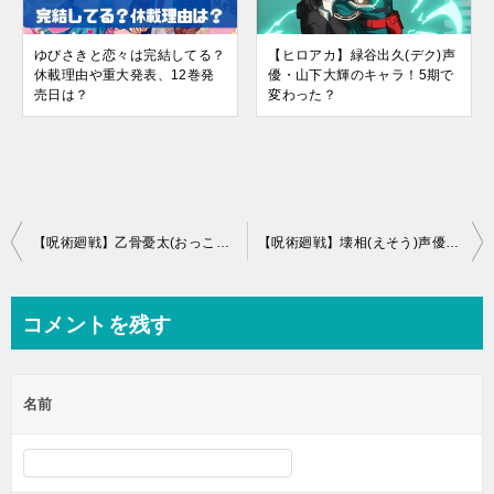
ゆびさきと恋々は完結してる？
【ヒロアカ】緑谷出久(デク)声
休載理由や重大発表、12巻発
優・山下大輝のキャラ！5期で
売日は？
変わった？
投
【呪術廻戦】乙骨憂太(おっこつゆうた)の誕生日イラストとかっこいい画像
【呪術廻戦】壊相(えそう)声優・檜山修之のキャラ代表作！鬼滅の刃も
稿
ナ
コメントを残す
ビ
ゲ
名前
ー
シ
ョ