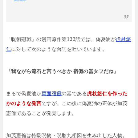
「呪術廻戦」の漫画原作第133話では、偽夏油が
虎杖悠
仁
に対して次のような台詞を吐いています。
「我ながら流石と言うべきか 宿儺の器タフだね」
まるで偽夏油が
両面宿儺
の器である
虎杖悠仁を作った
かのような発言
ですが、この後に偽夏油の正体が加茂
憲倫であることが発覚します。
加茂憲倫は特級呪物・呪胎九相図を生み出した人物。