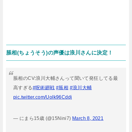
脹相(ちょうそう)の声優は浪川さんに決定！
脹相のCV:浪川大輔さんって聞いて発狂してる最
高すぎる
#呪術廻戦
#脹相
#浪川大輔
pic.twitter.com/UoIk96Cddj
— にまら15歳 (@15Nini7)
March 8, 2021