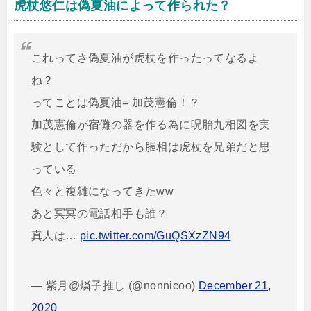
虎杖悠仁は偽夏油によって作られた？
これってさ偽夏油が虎杖を作ったってなるよ
ね？
ってことは偽夏油= 加茂憲倫！？
加茂憲倫が宿儺の器を作る為に呪胎九相図を実
験として作っただから脹相は虎杖を兄弟だと思
っている
色々と複雑になってきたww
あと冥冥の電話相手も誰？
真人は…
pic.twitter.com/GuQSXzZN94
— 紫月@燐子推し (@nonnicoo)
December 21,
2020