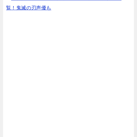
覧！鬼滅の刃声優も