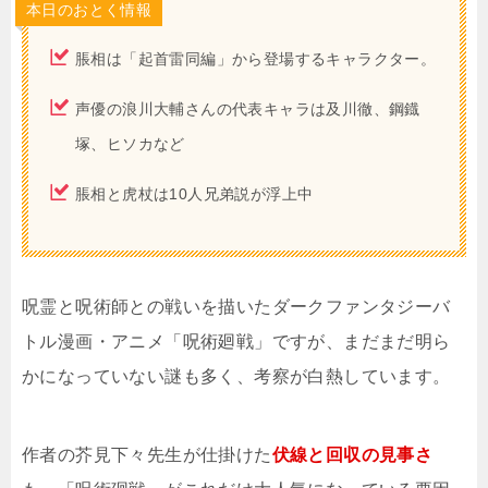
本日のおとく情報
脹相は「起首雷同編」から登場するキャラクター。
声優の浪川大輔さんの代表キャラは及川徹、鋼鐡
塚、ヒソカなど
脹相と虎杖は10人兄弟説が浮上中
呪霊と呪術師との戦いを描いたダークファンタジーバ
トル漫画・アニメ「呪術廻戦」ですが、まだまだ明ら
かになっていない謎も多く、考察が白熱しています。
作者の芥見下々先生が仕掛けた
伏線と回収の見事さ