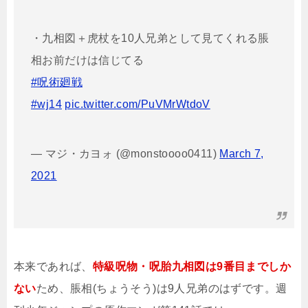
・九相図＋虎杖を10人兄弟として見てくれる脹
相お前だけは信じてる
#呪術廻戦
#wj14
pic.twitter.com/PuVMrWtdoV
— マジ・カヨォ (@monstoooo0411)
March 7,
2021
本来であれば、
特級呪物・呪胎九相図は9番目までしか
ない
ため、脹相(ちょうそう)は9人兄弟のはずです。週