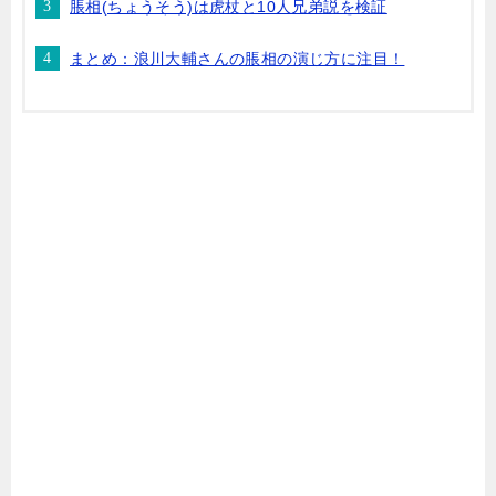
脹相(ちょうそう)は虎杖と10人兄弟説を検証
まとめ：浪川大輔さんの脹相の演じ方に注目！