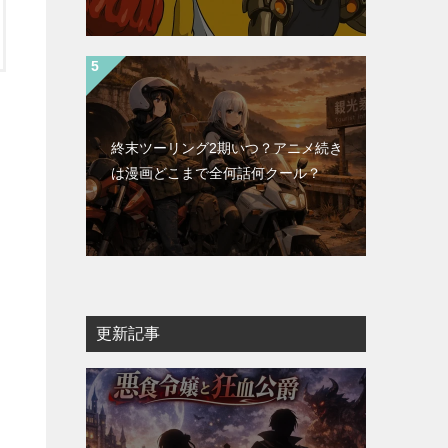
終末ツーリング2期いつ？アニメ続き
は漫画どこまで全何話何クール？
更新記事