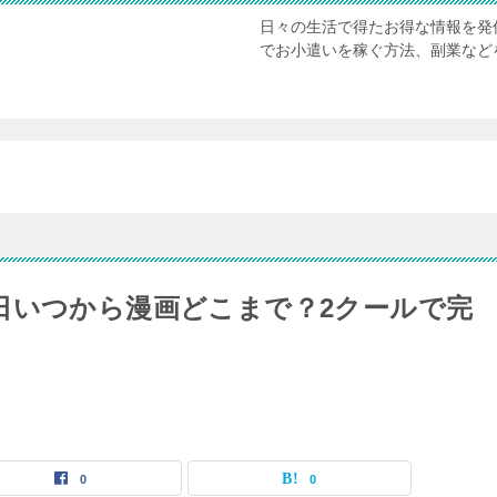
日々の生活で得たお得な情報を発
でお小遣いを稼ぐ方法、副業など
日いつから漫画どこまで？2クールで完
0
0