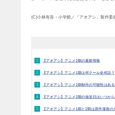
(C)小林有吾・小学館／「アオアシ」製作委
【アオアシ】アニメ2期の最新情報
【アオアシ】アニメ1期は何クール全何話？
【アオアシ】アニメ2期制作の可能性はある
【アオアシ】アニメ2期の放送日はいつから
【アオアシ】アニメ1期と2期は原作漫画の