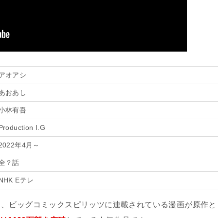
アオアシ
あおあし
小林有吾
Production I.G
2022年4月～
全？話
NHK Eテレ
て、ビッグコミックスピリッツに連載されている漫画が原作と