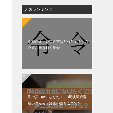
人気ランキング
令和の正しい書き方はどっち？漢字の
正式な書き順も紹介
影の実力者になりたくて3期映画残響
編いつから？漫画小説どこまで？