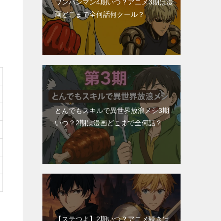
ワンパンマン4期いつ？アニメ3期は漫
画どこまで全何話何クール？
とんでもスキルで異世界放浪メシ3期
いつ？2期は漫画どこまで全何話？
【ステつよ】2期いつ？アニメ続きは