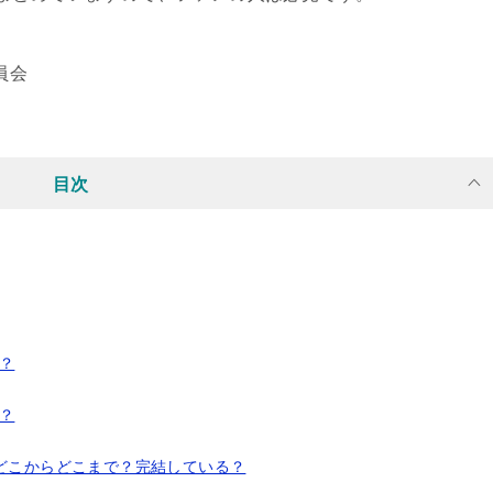
員会
目次
？
？
どこからどこまで？完結している？