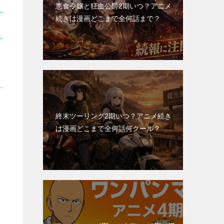
悪食令嬢と狂血公爵2期いつ？アニメ
続きは漫画どこまで全何話まで？
終末ツーリング2期いつ？アニメ続き
は漫画どこまで全何話何クール？