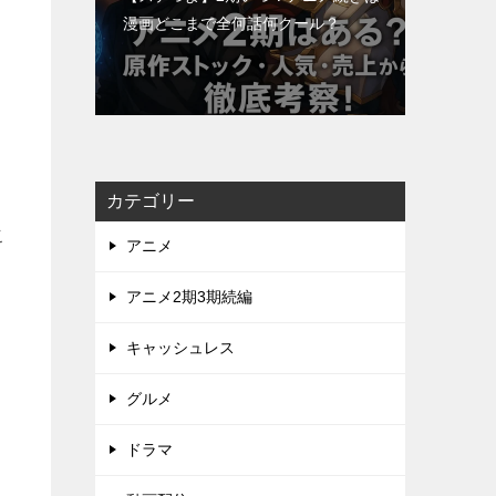
漫画どこまで全何話何クール？
カテゴリー
こ
アニメ
アニメ2期3期続編
キャッシュレス
グルメ
ドラマ