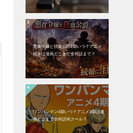
悪食令嬢と狂血公爵2期いつ？アニメ
続きは漫画どこまで全何話まで？
ワンパンマン4期いつ？アニメ3期は漫
画どこまで全何話何クール？