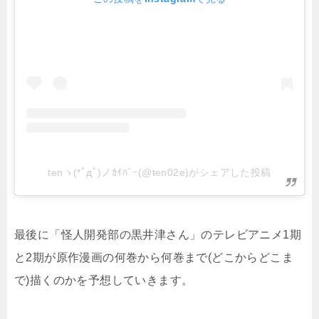
tenヽ(*ﾟдﾟ)ノｶｲﾊﾞｰ(@ten02e)がシェアした投稿
最後に「怪人開発部の黒井津さん」のテレビアニメ1期
と2期が原作漫画の何巻から何巻まで(どこからどこま
で)描くのかを予想していきます。