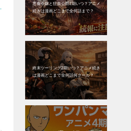
悪食令嬢と狂血公爵2期いつ？アニメ
続きは漫画どこまで全何話まで？
終末ツーリング2期いつ？アニメ続き
は漫画どこまで全何話何クール？