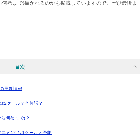
ら何巻まで)描かれるのかも掲載していますので、ぜひ最後ま
目次
期の最新情報
は2クール？全何話？
から何巻まで)？
ニメ1期は1クールと予想