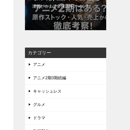
漫画どこまで全何話何クール？
カテゴリー
アニメ
アニメ2期3期続編
キャッシュレス
グルメ
ドラマ