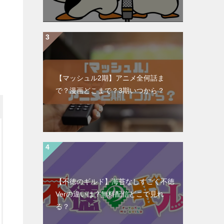
【マッシュル2期】アニメ全何話ま
で？漫画どこまで？3期いつから？
【不徳のギルド】海苔なしすごく不徳
Verの違いは？無料配信どこで見れ
る？