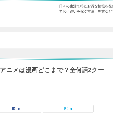
日々の生活で得たお得な情報を発
でお小遣いを稼ぐ方法、副業など
アニメは漫画どこまで？全何話2クー
0
0