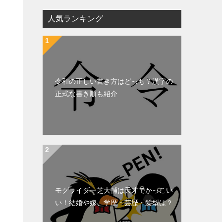
人気ランキング
令和の正しい書き方はどっち？漢字の
正式な書き順も紹介
モグライダー芝大輔は天才でかっこい
い！結婚や嫁、学歴・芸歴・髪型は？