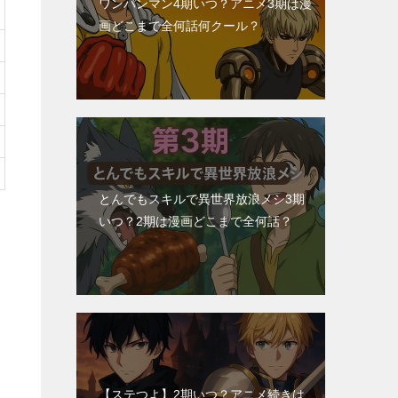
ワンパンマン4期いつ？アニメ3期は漫
画どこまで全何話何クール？
とんでもスキルで異世界放浪メシ3期
いつ？2期は漫画どこまで全何話？
【ステつよ】2期いつ？アニメ続きは