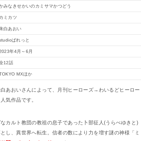
かみなきせかいのカミサマかつどう
カミカツ
朱白あおい
studioぱれっと
2023年4月～6月
全12話
TOKYO MXほか
朱白あおいさんによって、月刊ヒーローズ→わいるどヒーロー
る人気作品です。
なカルト教団の教祖の息子であった卜部征人(うらべゆきと)
落とし、異世界へ転生。信者の数により力を増す謎の神様「ミ