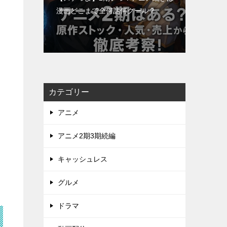
漫画どこまで全何話何クール？
カテゴリー
アニメ
アニメ2期3期続編
キャッシュレス
グルメ
ドラマ