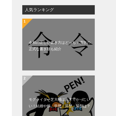
人気ランキング
令和の正しい書き方はどっち？漢字の
正式な書き順も紹介
モグライダー芝大輔は天才でかっこい
い！結婚や嫁、学歴・芸歴・髪型は？