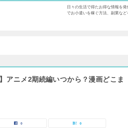
日々の生活で得たお得な情報を発
でお小遣いを稼ぐ方法、副業など
】アニメ2期続編いつから？漫画どこま
0
0