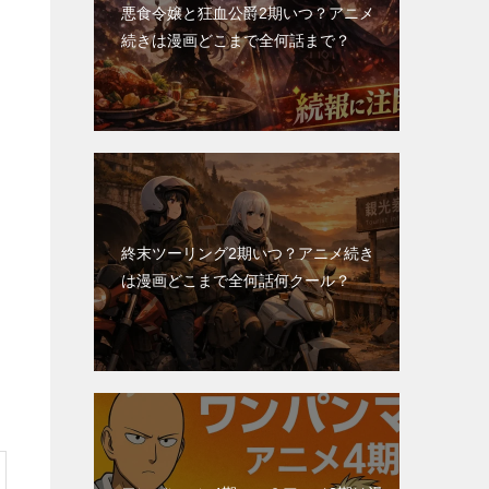
悪食令嬢と狂血公爵2期いつ？アニメ
続きは漫画どこまで全何話まで？
終末ツーリング2期いつ？アニメ続き
は漫画どこまで全何話何クール？