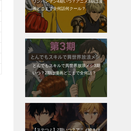
ワンパンマン4期いつ？アニメ3期は漫
画どこまで全何話何クール？
とんでもスキルで異世界放浪メシ3期
いつ？2期は漫画どこまで全何話？
【ステつよ】2期いつ？アニメ続きは