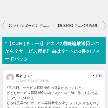
投
【フットサルボーイズ】アニメ2期放送日いつ？声優下手の評判で爆死？
【東京24区】アニメ2期続編放送日いつから何話まで？原作漫画は？
稿
ナ
“【CUE!(キュー)】アニメ2期続編放送日いつ
ビ
から？サービス停止理由は？” への1件のフィ
ゲ
ードバック
ー
シ
匿名
より:
返信
ョ
2022年7月31日 7:51 AM
ン
7月23日にサービス再開断念の発表がありました。
どうもサービス再開断念の為、2クール一気に作った説もあ
るみたいですねぇ…
ある程度早めにサービス再開断念が決まってたのかもしれま