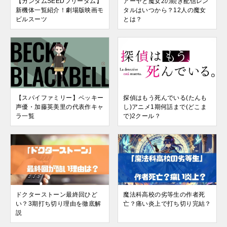
【ガンダムSEEDフリーダム】
アーヤと魔女2の続き配信レン
新機体一覧紹介！劇場版映画モ
タルはいつから？12人の魔女
ビルスーツ
とは？
【スパイファミリー】ベッキー
探偵はもう死んでいる(たんも
声優・加藤英美里の代表作キャ
し)アニメ1期何話まで(どこま
ラ一覧
で)2クール？
ドクターストーン最終回ひど
魔法科高校の劣等生の作者死
い？3期打ち切り理由を徹底解
亡？痛い炎上で打ち切り完結？
説