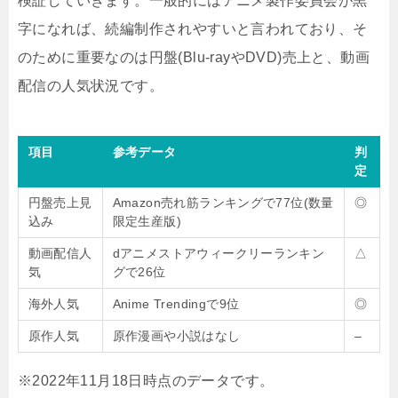
検証していきます。一般的にはアニメ製作委員会が黒
字になれば、続編制作されやすいと言われており、そ
のために重要なのは円盤(Blu-rayやDVD)売上と、動画
配信の人気状況です。
項目
参考データ
判
定
円盤売上見
Amazon売れ筋ランキングで77位(数量
◎
込み
限定生産版)
動画配信人
dアニメストアウィークリーランキン
△
気
グで26位
海外人気
Anime Trendingで9位
◎
原作人気
原作漫画や小説はなし
–
※2022年11月18日時点のデータです。