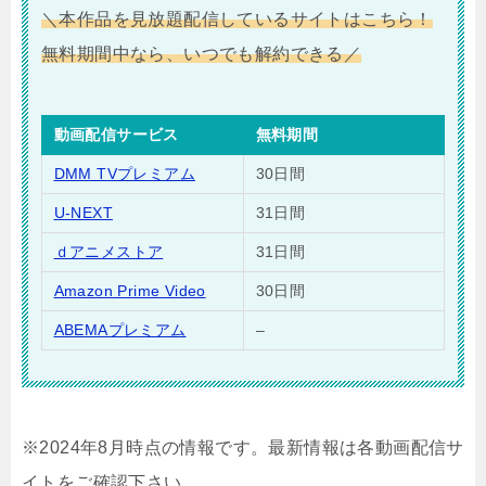
＼本作品を見放題配信しているサイトはこちら！
無料期間中なら、いつでも解約できる／
動画配信サービス
無料期間
DMM TVプレミアム
30日間
U-NEXT
31日間
ｄアニメストア
31日間
Amazon Prime Video
30日間
ABEMAプレミアム
–
※2024年8月時点の情報です。最新情報は各動画配信サ
イトをご確認下さい。