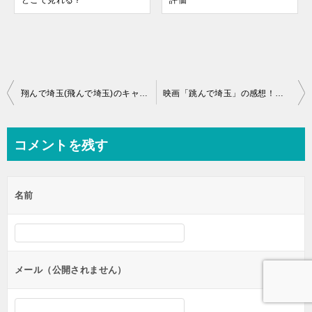
どこで見れる？
評価
投
翔んで埼玉(飛んで埼玉)のキャスト一覧！出身地はどこ？
映画「跳んで埼玉」の感想！ヤフーや埼玉県民の反応は？ネタバレあり
稿
ナ
コメントを残す
ビ
ゲ
名前
ー
シ
ョ
ン
メール（公開されません）