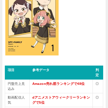
項目
参考データ
判
定
円盤売上見
Amazon売れ筋ランキングで48位
◎
込み
動画配信人
dアニメストアウィークリーランキン
◎
気
グで5位