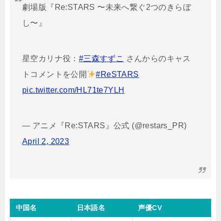
劇場版『Re:STARS 〜未来へ繋ぐ2つのきらぼ
し〜』
星空カリナ役：
#三森すずこ
さんからのキャス
トコメントを公開
#ReSTARS
pic.twitter.com/HL71te7YLH
— アニメ『Re:STARS』公式 (@restars_PR)
April 2, 2023
中国名
日本語名
声優CV