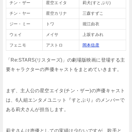
チン・ザー
星空エイタ
莉犬(すとぷり)
チン・ヤー
星空カリナ
三森すずこ
ジー・ミー
トワ
堀江由衣
ウェイ
メイサ
上坂すみれ
フェニモ
アストロ
岡本信彦
「Re:STARS(リスターズ)」の劇場版映画に登場する主
要キャラクターの声優キャストをまとめていきます。
まず、主人公の星空エイタ(チン・ザー)の声優キャスト
は、6人組エンタメユニット『すとぷり』のメンバーで
ある莉犬さんが担当します。
莉犬さんは声優としての実績は少ないですが、歌手と