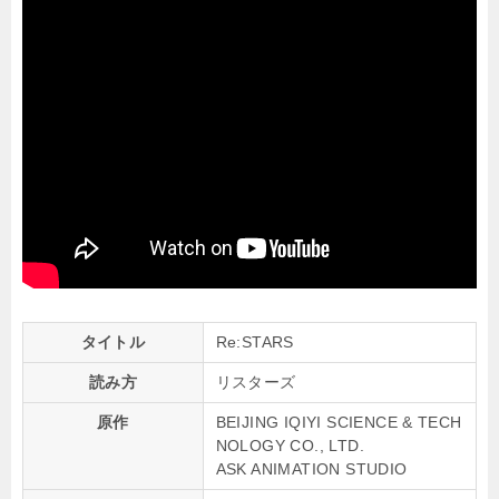
タイトル
Re:STARS
読み方
リスターズ
原作
BEIJING IQIYI SCIENCE & TECH
NOLOGY CO., LTD.
ASK ANIMATION STUDIO