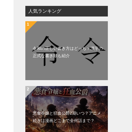
人気ランキング
令和の正しい書き方はどっち？漢字の
正式な書き順も紹介
な
悪食令嬢と狂血公爵2期いつ？アニメ
続きは漫画どこまで全何話まで？