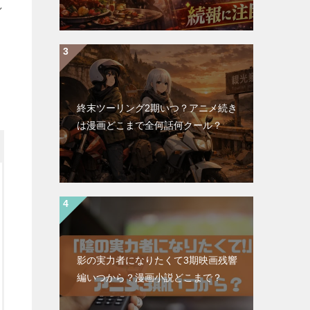
し
終末ツーリング2期いつ？アニメ続き
は漫画どこまで全何話何クール？
影の実力者になりたくて3期映画残響
編いつから？漫画小説どこまで？