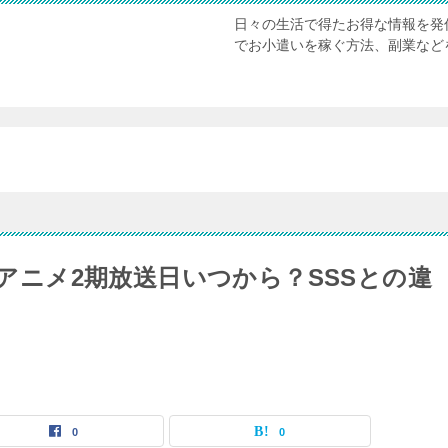
日々の生活で得たお得な情報を発
でお小遣いを稼ぐ方法、副業など
クハ)】アニメ2期放送日いつから？SSSとの違
0
0