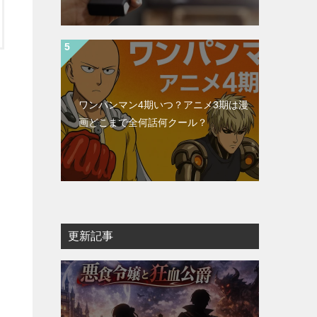
ワンパンマン4期いつ？アニメ3期は漫
画どこまで全何話何クール？
更新記事