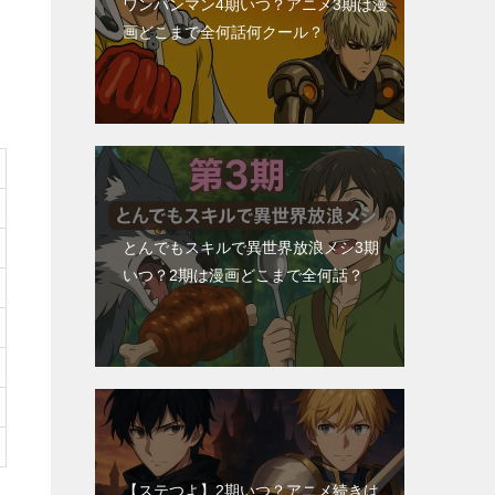
ワンパンマン4期いつ？アニメ3期は漫
画どこまで全何話何クール？
とんでもスキルで異世界放浪メシ3期
いつ？2期は漫画どこまで全何話？
【ステつよ】2期いつ？アニメ続きは