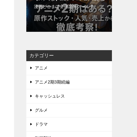
漫画どこまで全何話何クール？
カテゴリー
アニメ
アニメ2期3期続編
キャッシュレス
グルメ
ドラマ