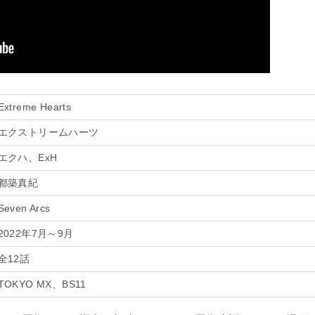
Extreme Hearts
エクストリームハーツ
エクハ、ExH
都築真紀
Seven Arcs
2022年7月～9月
全12話
TOKYO MX、BS11