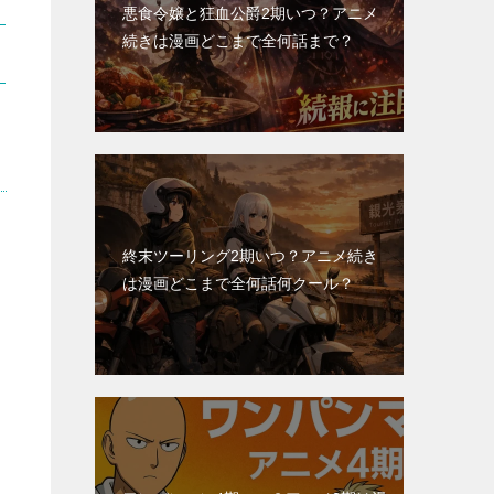
悪食令嬢と狂血公爵2期いつ？アニメ
続きは漫画どこまで全何話まで？
終末ツーリング2期いつ？アニメ続き
は漫画どこまで全何話何クール？