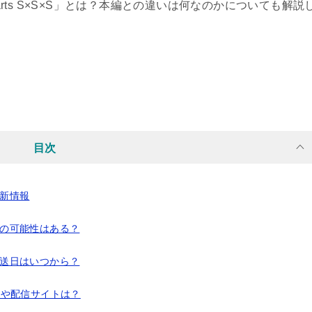
earts S×S×S」とは？本編との違いは何なのかについても解説
目次
の最新情報
期制作の可能性はある？
期の放送日はいつから？
の違いや配信サイトは？