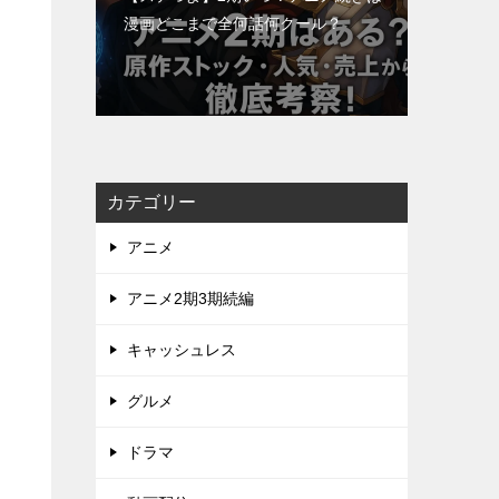
漫画どこまで全何話何クール？
カテゴリー
アニメ
アニメ2期3期続編
キャッシュレス
グルメ
ドラマ