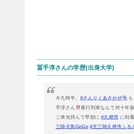
冨手淳さんの学歴(出身大学)
今九時半。
#さんりくあさかぜ号
も
手淳さん
夜行列車なんて何十年
ご来光拝んで早朝に
#久慈市
に到着
三陸元気GoGo
#北三陸久慈市ふる