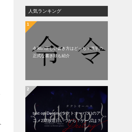
人気ランキング
令和の正しい書き方はどっち？漢字の
正式な書き順も紹介
に
takt op.Destiny(タクトオーパス)のア
ニメ2期放送日いつから？ゲームは？
へ