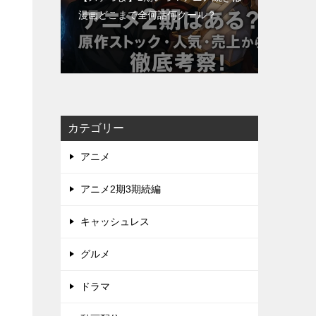
漫画どこまで全何話何クール？
カテゴリー
アニメ
アニメ2期3期続編
キャッシュレス
グルメ
ドラマ
し