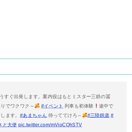
うすぐ出発します。案内役はもとミスター三鉄の冨
振りでワクワク～
#イベント
列車も初体験
途中で
します。
#あまちゃん
待っててけろ～
#三陸鉄道
#
さと大使
pic.twitter.com/mVioCQhSTV