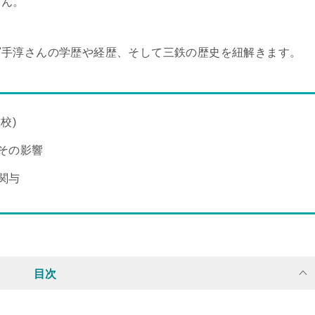
さん。
冨手淳さんの学歴や経歴、そして三鉄の歴史を紐解きます。
校)
その影響
関与
目次