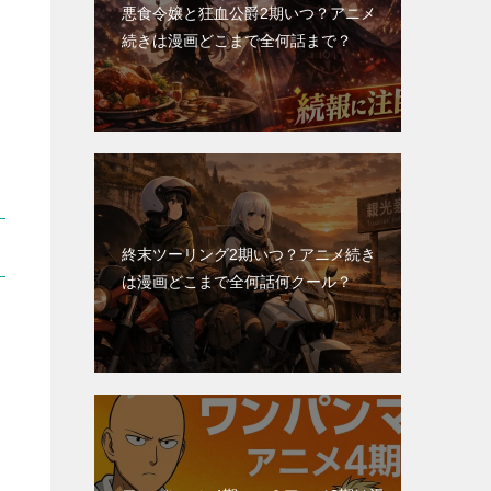
悪食令嬢と狂血公爵2期いつ？アニメ
続きは漫画どこまで全何話まで？
終末ツーリング2期いつ？アニメ続き
は漫画どこまで全何話何クール？