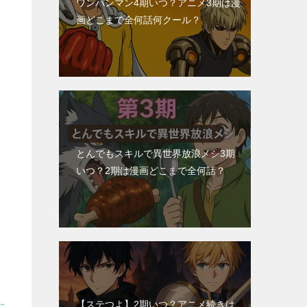
ワンパンマン4期いつ？アニメ3期は漫
画どこまで全何話何クール？
とんでもスキルで異世界放浪メシ3期
いつ？2期は漫画どこまで全何話？
【ステつよ】2期いつ？アニメ続きは