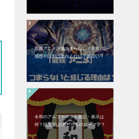
龍族アニメ評価つまらない？ネタバレ
感想や評判は面白くない？面白い？
令和のアルファベット表記・表示は
何？頭文字はLRどっちのローマ字？