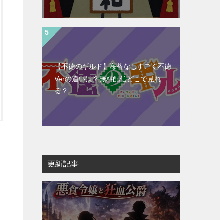
【不徳のギルド】海苔なしすごく不徳
Verの違いは？無料配信どこで見れ
る？
更新記事