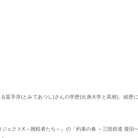
冨手淳(とみてあつし)さんの学歴(出身大学と高校)、経歴
プロジェクトX～挑戦者たち～』の「約束の春 ～三陸鉄道 復旧