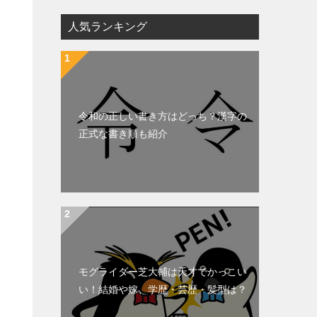
人気ランキング
令和の正しい書き方はどっち？漢字の
正式な書き順も紹介
モグライダー芝大輔は天才でかっこい
い！結婚や嫁、学歴・芸歴・髪型は？