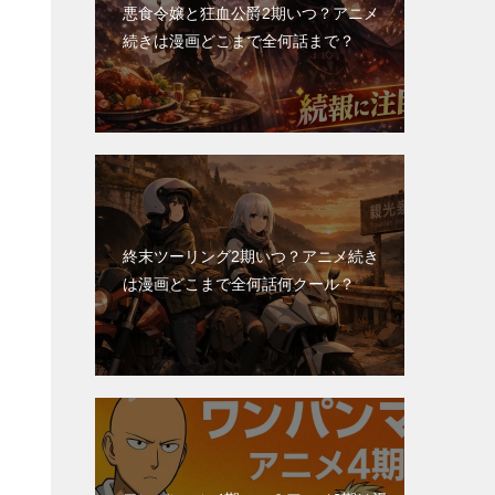
悪食令嬢と狂血公爵2期いつ？アニメ
続きは漫画どこまで全何話まで？
終末ツーリング2期いつ？アニメ続き
は漫画どこまで全何話何クール？