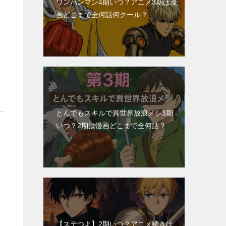
ワンパンマン4期いつ？アニメ3期は漫
画どこまで全何話何クール？
とんでもスキルで異世界放浪メシ3期
いつ？2期は漫画どこまで全何話？
【ステつよ】2期いつ？アニメ続きは