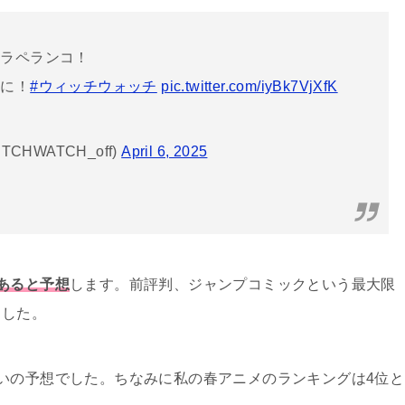
ペラペランコ！
ラに！
#ウィッチウォッチ
pic.twitter.com/iyBk7VjXfK
HWATCH_off)
April 6, 2025
あると予想
します。前評判、ジャンプコミックという最大限
ました。
いの予想でした。ちなみに私の春アニメのランキングは4位と