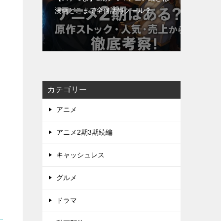
漫画どこまで全何話何クール？
カテゴリー
アニメ
アニメ2期3期続編
キャッシュレス
グルメ
ドラマ