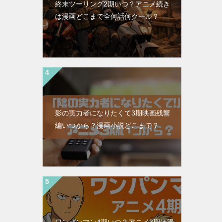
終末ツーリング2期いつ？アニメ続き
は漫画どこまで全何話何クール？
影の実力者になりたくて3期映画残響
編いつから？漫画小説どこまで？