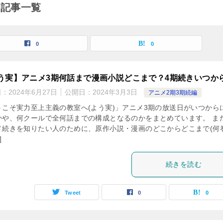
の記事一覧
0
0
う実】アニメ3期何話まで漫画小説どこまで？4期続きいつか
日：
2024年6月27日
公開日：
2024年3月3日
アニメ2期3期続編
うこそ実力至上主義の教室へ(よう実)」アニメ3期の放送日がいつから
かや、何クールで全何話までの構成となるのかをまとめています。 ま
メ続きを知りたい人のために、原作小説・漫画のどこからどこまで(何
]
続きを読む
Tweet
0
0