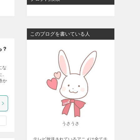
このブログを書いている人
ら？
にな
た、
巻か
うさうさ
テレビ放送されているアニメは全てチ