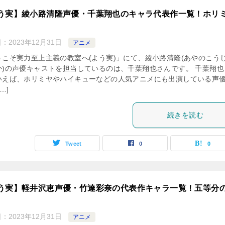
う実】綾小路清隆声優・千葉翔也のキャラ代表作一覧！ホリ
日：
2023年12月31日
アニメ
うこそ実力至上主義の教室へ(よう実)」にて、綾小路清隆(あやのこう
か)の声優キャストを担当しているのは、千葉翔也さんです。 千葉翔也
いえば、ホリミヤやハイキューなどの人気アニメにも出演している声
…]
続きを読む
Tweet
0
0
う実】軽井沢恵声優・竹達彩奈の代表作キャラ一覧！五等分
日：
2023年12月31日
アニメ