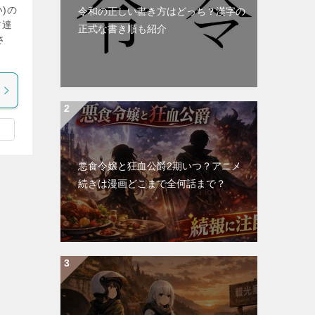
)の
令和の正しい書き方はどっち？漢字の
竹達
正式な書き順も紹介
さ
悪食令嬢と狂血公爵2期いつ？アニメ
続きは漫画どこまで全何話まで？