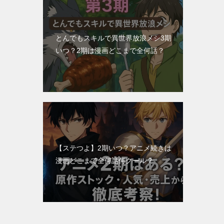
とんでもスキルで異世界放浪メシ3期
いつ？2期は漫画どこまで全何話？
【ステつよ】2期いつ？アニメ続きは
漫画どこまで全何話何クール？