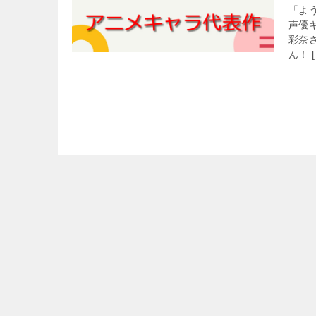
「よ
声優
彩奈
ん！ [