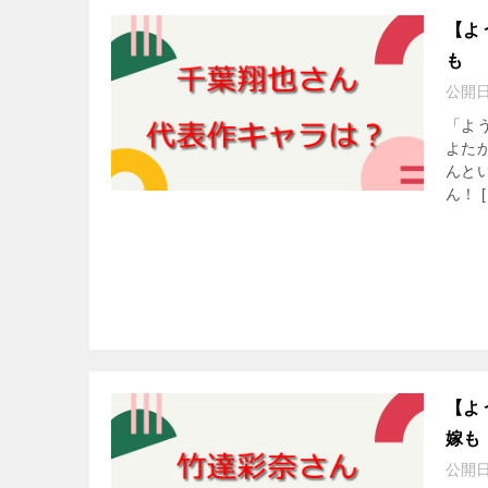
【よ
も
公開
「よ
よた
んと
ん！ [
【よ
嫁も
公開