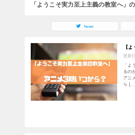
「ようこそ実力至上主義の教室へ」
Tweet
【よ
更新
「よ
るの
アニ
ら […