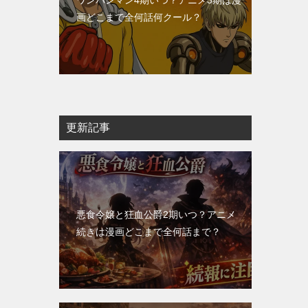
ワンパンマン4期いつ？アニメ3期は漫
画どこまで全何話何クール？
更新記事
悪食令嬢と狂血公爵2期いつ？アニメ
続きは漫画どこまで全何話まで？