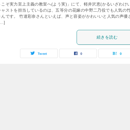
うこそ実力至上主義の教室へ(よう実)」にて、軽井沢恵(かるいざわけい
キャストを担当しているのは、五等分の花嫁の中野二乃役でも人気の
さんです。 竹達彩奈さんといえば、声と容姿がかわいいと人気の声優
…]
続きを読む
Tweet
0
0